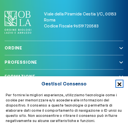
Viale della Piramide Cestia 1/C, 00153
Roma
Codice Fiscale 96519720583
ORDINE
PROFESSIONE
FORMAZIONE
Gestisci Consenso
SERVIZI
Per fornire le migliori esperienze, utilizziamo tecnologie come i
cookie per memorizzare e/o accedere alle informazioni del
dispositivo. Il consenso a queste tecnologie ci permetterà di
elaborare dati come il comportamento di navigazione o ID unici su
Segui OBLA su
Accedi a My OBLA
questo sito. Non acconsentire o ritirare il consenso può influire
negativamente su alcune caratteristiche e funzioni.
Accedi alla PEC