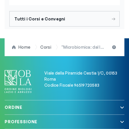
Tutti i Corsi e Convegni
Home
Corsi
“Microbiomica: dal laboratorio al letto del malato”. Al via master di II livello di Unicamillus e UCSC
Viale della Piramide Cestia 1/C, 00153
Roma
Codice Fiscale 96519720583
ORDINE
PROFESSIONE