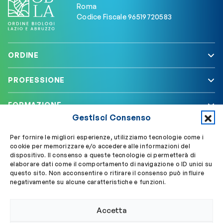
Roma
Codice Fiscale 96519720583
ORDINE
PROFESSIONE
FORMAZIONE
Gestisci Consenso
SERVIZI
Per fornire le migliori esperienze, utilizziamo tecnologie come i
cookie per memorizzare e/o accedere alle informazioni del
dispositivo. Il consenso a queste tecnologie ci permetterà di
elaborare dati come il comportamento di navigazione o ID unici su
Segui OBLA su
Accedi a My OBLA
questo sito. Non acconsentire o ritirare il consenso può influire
negativamente su alcune caratteristiche e funzioni.
Accedi alla PEC
Accetta