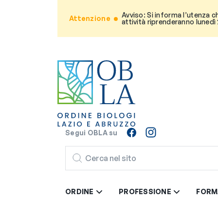
Avviso: Si informa l’utenza c
Attenzione
attività riprenderanno lunedì
Segui OBLA su
CERCA
ORDINE
PROFESSIONE
FORM