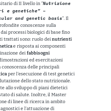
Nutrizione
ario di II livello in “
ri e genetiche” –
cular and genetic basis
”. Il
profondite conoscenze sulla
 dai processi biologici di base fino
i trattati sono: ruolo dei
nutrienti
enetica
e risposta ai componenti
minazione dei
fabbisogni
 dimostrazioni ed esercitazioni
a conoscenza delle principali
tica
per l’esecuzione di test genetici
lutazione dello stato nutrizionale.
e allo sviluppo di piani dietetici
stato di salute. Inoltre, il Master
ne di linee di ricerca in ambito
iagnostici e l’attuazione di