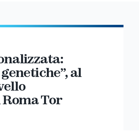
onalizzata:
 genetiche”, al
vello
di Roma Tor