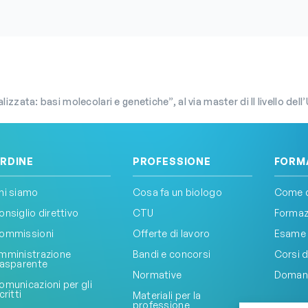
zata: basi molecolari e genetiche”, al via master di II livello dell’Unive
RDINE
PROFESSIONE
FORM
hi siamo
Cosa fa un biologo
Come d
onsiglio direttivo
CTU
Formazi
ommissioni
Offerte di lavoro
Esame 
mministrazione
Bandi e concorsi
Corsi d
rasparente
Normative
Doman
omunicazioni per gli
critti
Materiali per la
professione