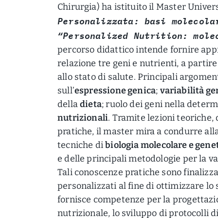
Chirurgia) ha istituito il Master Universit
Personalizzata: basi molecola
“Personalized Nutrition: mole
percorso didattico intende fornire ap
relazione tre geni e nutrienti, a partire
allo stato di salute. Principali argoment
sull’
espressione genica
;
variabilità g
della
dieta
; ruolo dei geni nella deter
nutrizionali
. Tramite lezioni teoriche,
pratiche, il master mira a condurre all
tecniche di
biologia molecolare e gene
e delle principali metodologie per la va
Tali conoscenze pratiche sono finalizzat
personalizzati al fine di ottimizzare lo 
fornisce competenze per la progettazio
nutrizionale, lo sviluppo di protocolli d