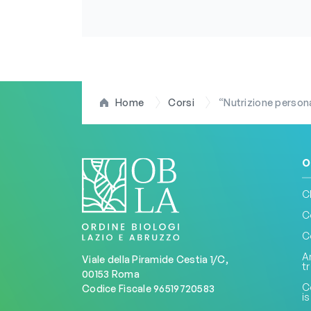
Home
Corsi
“Nutrizione personaliz
O
C
C
C
A
Viale della Piramide Cestia 1/C,
t
00153 Roma
C
Codice Fiscale 96519720583
is