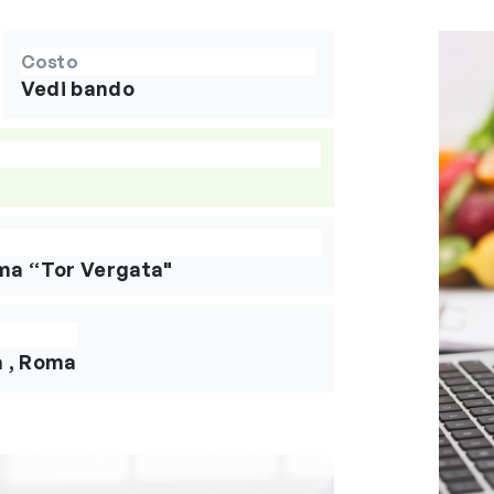
Costo
Vedi bando
oma “Tor Vergata"
a , Roma