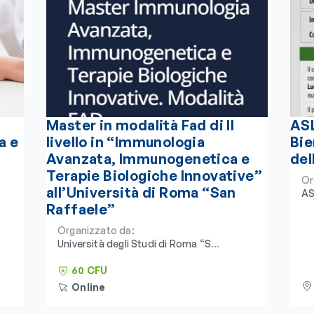
Master in modalità Fad di II
ASL
a e
livello in “Immunologia
Bie
Avanzata, Immunogenetica e
del
Terapie Biologiche Innovative”
Or
all’Università di Roma “San
AS
Raffaele”
Organizzato da:
Università degli Studi di Roma “San
Raffaele” e Consorzio
Universitario Humanitas
60 CFU
Online