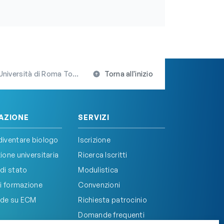
rsità di Roma Tor Vergata
Torna all'inizio
AZIONE
SERVIZI
iventare biologo
Iscrizione
one universitaria
Ricerca Iscritti
di stato
Modulistica
i formazione
Convenzioni
de su ECM
Richiesta patrocinio
Domande frequenti