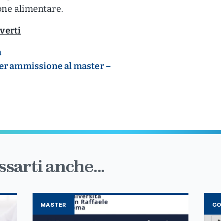
ne alimentare.
iverti
a
 per ammissione al master –
sarti anche...
MASTER
C