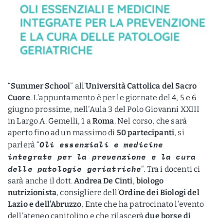
“
Summer School
” all’
Università Cattolica del Sacro
Cuore
. L’appuntamento è per le giornate del 4, 5 e 6
giugno prossime, nell’Aula 3 del Polo Giovanni XXIII
in Largo A. Gemelli, 1 a
Roma
. Nel corso, che sarà
aperto fino ad un massimo di
50 partecipanti
, si
Oli essenziali e medicine
parlerà “
integrate per la prevenzione e la cura
delle patologie geriatriche
“. Tra i docenti ci
sarà anche il dott.
Andrea De Cinti
,
biologo
nutrizionista
, consigliere dell’
Ordine dei Biologi del
Lazio e dell’Abruzzo
, Ente che ha patrocinato l’evento
dell’ateneo capitolino e che rilascerà
due borse di