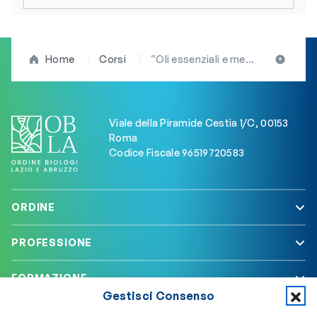
Home
Corsi
“Oli essenziali e medicine integrate per la prevenzione e la cura delle patologie geriatriche”: summer school all’Università Cattolica. L’OBLA rilascia due borse di studio per i propri iscritti
Viale della Piramide Cestia 1/C, 00153
Roma
Codice Fiscale 96519720583
ORDINE
PROFESSIONE
FORMAZIONE
Gestisci Consenso
SERVIZI