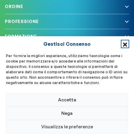
ORDINE
PROFESSIONE
FORMAZIONE
Gestisci Consenso
SERVIZI
Per fornire le migliori esperienze, utilizziamo tecnologie come i
cookie per memorizzare e/o accedere alle informazioni del
dispositivo. Il consenso a queste tecnologie ci permetterà di
elaborare dati come il comportamento di navigazione o ID unici su
Segui OBLA su
Accedi a My OBLA
questo sito. Non acconsentire o ritirare il consenso può influire
negativamente su alcune caratteristiche e funzioni.
Accedi alla PEC
Accetta
Nega
© 2024 Ordine Biologi Lazio e Abruzzo
Visualizza le preferenze
Privacy policy
Cookie policy