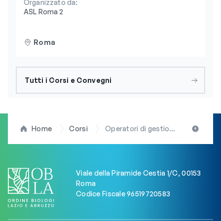
Organizzato da:
ASL Roma 2
Roma
Tutti i Corsi e Convegni
Home
Corsi
Operatori di gestione cervo, capriolo e cinghiale: aggiornate le date del primo corso organizzato dall’OBLA con il Parco Regionale Sirente Velino
Viale della Piramide Cestia 1/C, 00153
Roma
Codice Fiscale 96519720583