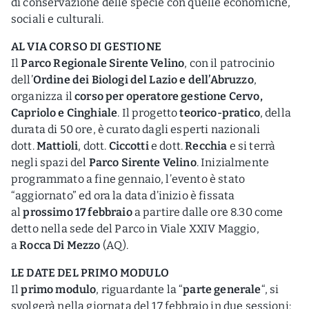
di conservazione delle specie con quelle economiche,
sociali e culturali.
AL VIA CORSO DI GESTIONE
Il
Parco Regionale Sirente Velino
, con il patrocinio
dell’
Ordine dei Biologi del Lazio e dell’Abruzzo
,
organizza il
corso per operatore gestione Cervo,
Capriolo e Cinghiale
. Il progetto
teorico-pratico
, della
durata di 50 ore, è curato dagli esperti nazionali
dott.
Mattioli
, dott.
Ciccotti
e dott.
Recchia
e si terrà
negli spazi del
Parco Sirente Velino
. Inizialmente
programmato a fine gennaio, l’evento è stato
“aggiornato” ed ora la data d’inizio è fissata
al
prossimo 17 febbraio
a partire dalle ore 8.30 come
detto nella sede del Parco in Viale XXIV Maggio,
a
Rocca Di Mezzo
(AQ).
LE DATE DEL PRIMO MODULO
Il
primo modulo
, riguardante la “
parte generale
“, si
svolgerà nella giornata del 17 febbraio in due sessioni: