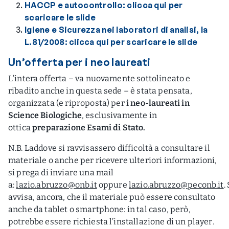
HACCP e autocontrollo: clicca qui per
scaricare le slide
Igiene e Sicurezza nei laboratori di analisi, la
L.81/2008: clicca qui per scaricare le slide
Un’offerta per i neo laureati
L’intera offerta – va nuovamente sottolineato e
ribadito anche in questa sede – è stata pensata,
organizzata (e riproposta) per
i neo-laureati in
Science Biologiche
, esclusivamente in
ottica
preparazione Esami di Stato.
N.B. Laddove si ravvisassero difficoltà a consultare il
materiale o anche per ricevere ulteriori informazioni,
si prega di inviare una mail
a:
lazio.abruzzo@onb.it
oppure
lazio.abruzzo@peconb.it
. 
avvisa, ancora, che il materiale può essere consultato
anche da tablet o smartphone: in tal caso, però,
potrebbe essere richiesta l’installazione di un player.