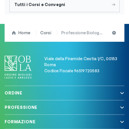
Tutti i Corsi e Convegni
Home
Corsi
Professione Biologo: webinar propedeutici ed altro materiale didattico per l’Esame di Stato
Viale della Piramide Cestia 1/C, 00153
Roma
Codice Fiscale 96519720583
ORDINE
PROFESSIONE
FORMAZIONE