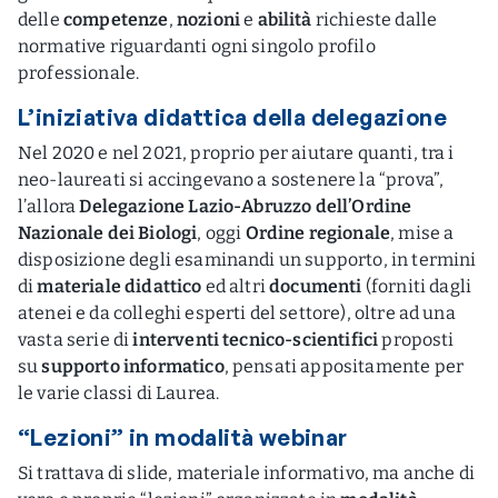
delle
competenze
,
nozioni
e
abilità
richieste dalle
normative riguardanti ogni singolo profilo
professionale.
L’iniziativa didattica della delegazione
Nel 2020 e nel 2021, proprio per aiutare quanti, tra i
neo-laureati si accingevano a sostenere la “prova”,
l’allora
Delegazione Lazio-Abruzzo dell’Ordine
Nazionale dei Biologi
, oggi
Ordine regionale
, mise a
disposizione degli esaminandi un supporto, in termini
di
materiale didattico
ed altri
documenti
(forniti dagli
atenei e da colleghi esperti del settore), oltre ad una
vasta serie di
interventi tecnico-scientifici
proposti
su
supporto informatico
, pensati appositamente per
le varie classi di Laurea.
“Lezioni” in modalità webinar
Si trattava di slide, materiale informativo, ma anche di