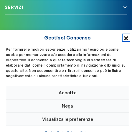
SERVIZI
Segui OBLA su
Accedi a My OBLA
Gestisci Consenso
Accedi alla PEC
Per fornire le migliori esperienze, utilizziamo tecnologie come i
cookie per memorizzare e/o accedere alle informazioni del
dispositivo. Il consenso a queste tecnologie ci permetterà di
elaborare dati come il comportamento di navigazione o ID unici su
questo sito. Non acconsentire o ritirare il consenso può influire
© 2024 Ordine Biologi Lazio e Abruzzo
negativamente su alcune caratteristiche e funzioni.
Privacy policy
Cookie policy
Accetta
Nega
Visualizza le preferenze