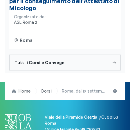
per il conseguimento dell’Attestato di
Micologo
Organizzato da:
ASL Roma 2
Roma
Tutti i Corsi e Convegni
Home
Corsi
Roma, dal 19 settembre al 5 ottobre via al “Riscarti Festival”. Il 20 settembre focus sul corso ECM “La Citizen Science per il raggiungimento degli obiettivi dell’agenda 2030” promosso da FNOB e OBLA
Viale della Piramide Cestia 1/C, 00153
Roma
Codice Fiscale 96519720583