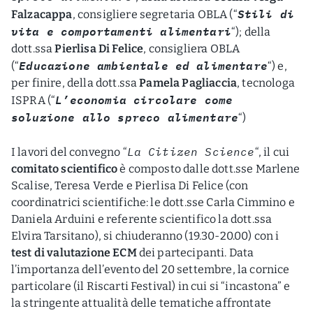
Stili di
Falzacappa
, consigliere segretaria OBLA (“
vita e comportamenti alimentari
“); della
dott.ssa
Pierlisa Di Felice
, consigliera OBLA
Educazione ambientale ed alimentare
(“
“) e,
per finire, della dott.ssa
Pamela Pagliaccia
, tecnologa
L’economia circolare come
ISPRA (“
soluzione allo spreco alimentare
“)
La Citizen Science
I lavori del convegno “
“, il cui
comitato scientifico
è composto dalle dott.sse Marlene
Scalise, Teresa Verde e Pierlisa Di Felice (con
coordinatrici scientifiche: le dott.sse Carla Cimmino e
Daniela Arduini e referente scientifico la dott.ssa
Elvira Tarsitano), si chiuderanno (19.30-20.00) con i
test di valutazione ECM
dei partecipanti. Data
l’importanza dell’evento del 20 settembre, la cornice
particolare (il Riscarti Festival) in cui si “incastona” e
la stringente attualità delle tematiche affrontate