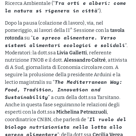
Tra orti e alberi: come
Ricerca Ambientale (“
la natura si rigenera in città
“).
Dopo la pausa (colazione di lavoro), via, nel
pomeriggio, ai lavori della II^ Sessione con la
tavola
Lo spreco alimentare. Verso
rotonda
su “
sistemi alimentari ecologici e solidali
“.
Moderatori: la dott.ssa
Livia Galletti
, referente
nutrizione FNOB e il dott.
Alessandro Coltré
, attivista
di A Sud, giornalista di Economia circolare.com. A
seguire la prolusione della presidente Arduini e la
The Mediterranean Way:
lectio magistralis su “
Food, Tradition, Innovation and
Sustainability
” a cura della dott.ssa Tarsitano.
Anche in questa fase seguiranno le relazioni degli
esperti con la dott.ssa
Michelina Petrazzuoli
,
Il ruolo del
coordinatrice CNBN, che parlerà de “
biologo nutrizionista nella lotta allo
spreco alimentare
“; della dott.ssa
Cecilia Verga