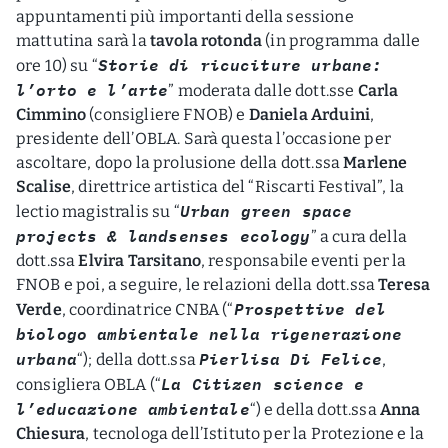
appuntamenti più importanti della sessione
mattutina sarà la
tavola rotonda
(in programma dalle
Storie di ricuciture urbane:
ore 10) su “
l’orto e l’arte
” moderata dalle dott.sse
Carla
Cimmino
(consigliere FNOB) e
Daniela Arduini
,
presidente dell’OBLA. Sarà questa l’occasione per
ascoltare, dopo la prolusione della dott.ssa
Marlene
Scalise
, direttrice artistica del “Riscarti Festival”, la
Urban green space
lectio magistralis su “
projects & landsenses ecology
” a cura della
dott.ssa
Elvira Tarsitano
, responsabile eventi per la
FNOB e poi, a seguire, le relazioni della dott.ssa
Teresa
Prospettive del
Verde
, coordinatrice CNBA (“
biologo ambientale nella rigenerazione
urbana
Pierlisa Di Felice
“); della dott.ssa
,
La Citizen science e
consigliera OBLA (“
l’educazione ambientale
“) e della dott.ssa
Anna
Chiesura
, tecnologa dell’Istituto per la Protezione e la