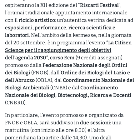
ospiteranno la XII edizione del “
Riscarti Festival
“,
l’oramai tradizionale appuntamento internazionale
con il
riciclo artistico
: un’autentica vetrina dedicata ad
esposizioni, performance, ricerca scientifica e
laboratori
. Nell’ambito della kermesse, nella giornata
del 20 settembre, è in programma l’evento “
La Citizen
Science per il raggiungimento degli obiettivi
dell’agenda 2030
“,
corso Ecm
(9 crediti assegnati)
promosso dalla
Federazione Nazionale degli Ordini
dei Biologi
(FNOB), dall’
Ordine dei Biologi del Lazio e
dell’Abruzzo
(OBLA), dal
Coordinamento Nazionale dei
Biologi Ambientali
(CNBA) e dal
Coordinamento
Nazionale dei Biologi, Biotecnologi, Ricerca e Docenti
(CNBRD).
In particolare, l’evento promosso e organizzato da
FNOB e OBLA, sarà suddiviso in
due sessioni:
una
mattutina (con inizio alle ore 8,30) e l’altra
pomeridiana (a partire dalle 14,30). Uno degli