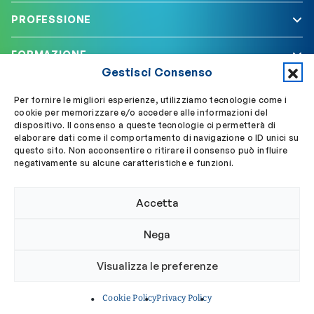
PROFESSIONE
FORMAZIONE
Gestisci Consenso
SERVIZI
Per fornire le migliori esperienze, utilizziamo tecnologie come i
cookie per memorizzare e/o accedere alle informazioni del
dispositivo. Il consenso a queste tecnologie ci permetterà di
elaborare dati come il comportamento di navigazione o ID unici su
Segui OBLA su
Accedi a My OBLA
questo sito. Non acconsentire o ritirare il consenso può influire
negativamente su alcune caratteristiche e funzioni.
Accedi alla PEC
Accetta
Nega
© 2024 Ordine Biologi Lazio e Abruzzo
Visualizza le preferenze
Privacy policy
Cookie policy
Cookie Policy
Privacy Policy