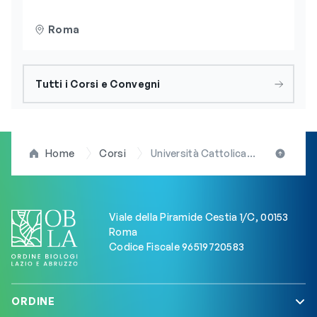
Roma
Tutti i Corsi e Convegni
Home
Corsi
Università Cattolica Sacro Cuore: al via corso in “Innovazioni nella biotecnologia applicata alla medicina rigenerativa”
Viale della Piramide Cestia 1/C, 00153
Roma
Codice Fiscale 96519720583
ORDINE