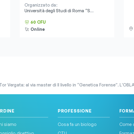
Organizzato da:
Università degli Studi di Roma “San
Raffaele” e Consorzio
Universitario Humanitas
60 CFU
Online
Vergata: al via master di II livello in “Genetica Forense”. L’OBLA stanzia tre 
RDINE
PROFESSIONE
FORM
hi siamo
Cosa fa un biologo
Come d
onsiglio direttivo
CTU
Formazi