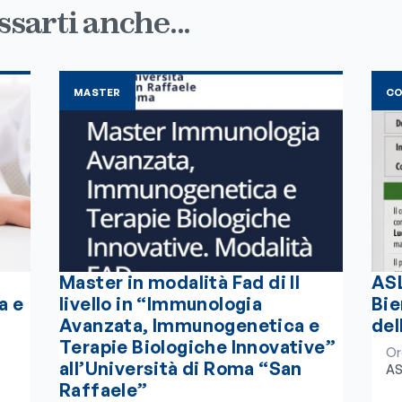
sarti anche...
MASTER
C
Master in modalità Fad di II
ASL
a e
livello in “Immunologia
Bie
Avanzata, Immunogenetica e
del
Terapie Biologiche Innovative”
Or
all’Università di Roma “San
AS
Raffaele”