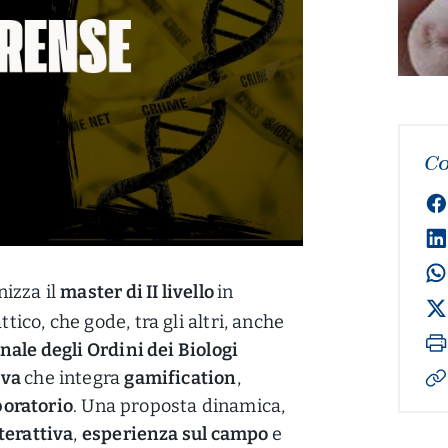
Co
izza il
master di II livello
in
attico, che gode, tra gli altri, anche
ale degli Ordini dei Biologi
iva
che integra
gamification
,
boratorio
. Una proposta dinamica,
terattiva
,
esperienza sul campo
e