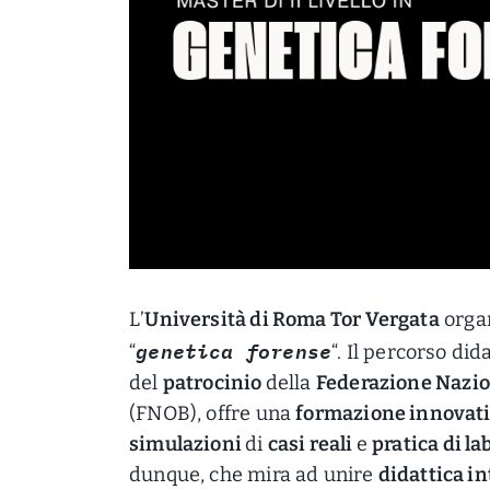
L’
Università di Roma Tor Vergata
organ
genetica forense
“
“. Il percorso did
del
patrocinio
della
Federazione Nazion
(FNOB), offre una
formazione innovat
simulazioni
di
casi reali
e
pratica di la
dunque, che mira ad unire
didattica in