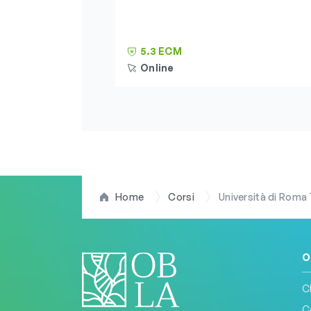
5.3 ECM
Online
Home
Corsi
Università di Roma Tor 
O
C
C