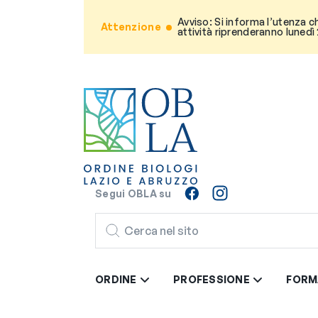
Avviso: Si informa l’utenza c
Attenzione
attività riprenderanno lunedì
Segui OBLA su
CERCA
ORDINE
PROFESSIONE
FORM