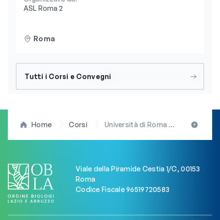
ASL Roma 2
Roma
Tutti i Corsi e Convegni
Home
Corsi
Università di Roma Tor Vergata, bando di concorso anno accademico 2025/2026 per laureati Non Medici
Viale della Piramide Cestia 1/C, 00153
Roma
Codice Fiscale 96519720583