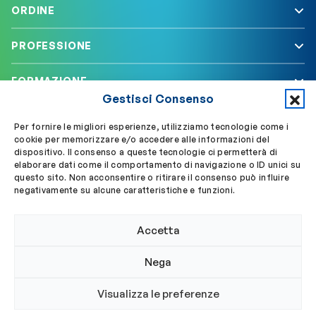
ORDINE
PROFESSIONE
FORMAZIONE
Gestisci Consenso
SERVIZI
Per fornire le migliori esperienze, utilizziamo tecnologie come i
cookie per memorizzare e/o accedere alle informazioni del
dispositivo. Il consenso a queste tecnologie ci permetterà di
elaborare dati come il comportamento di navigazione o ID unici su
Segui OBLA su
Accedi a My OBLA
questo sito. Non acconsentire o ritirare il consenso può influire
negativamente su alcune caratteristiche e funzioni.
Accedi alla PEC
Accetta
Nega
© 2024 Ordine Biologi Lazio e Abruzzo
Visualizza le preferenze
Privacy policy
Cookie policy