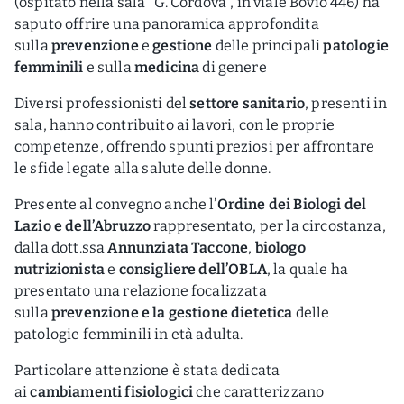
(ospitato nella sala “G. Cordova”, in viale Bovio 446) ha
saputo offrire una panoramica approfondita
sulla
prevenzione
e
gestione
delle principali
patologie
femminili
e sulla
medicina
di genere
Diversi professionisti del
settore sanitario
, presenti in
sala, hanno contribuito ai lavori, con le proprie
competenze, offrendo spunti preziosi per affrontare
le sfide legate alla salute delle donne.
Presente al convegno anche l’
Ordine dei Biologi del
Lazio e dell’Abruzzo
rappresentato, per la circostanza,
dalla dott.ssa
Annunziata Taccone
,
biologo
nutrizionista
e
consigliere dell’OBLA
, la quale ha
presentato una relazione focalizzata
sulla
prevenzione e la gestione dietetica
delle
patologie femminili in età adulta.
Particolare attenzione è stata dedicata
ai
cambiamenti fisiologici
che caratterizzano