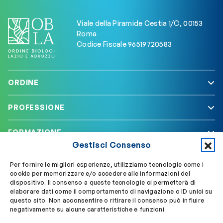
Viale della Piramide Cestia 1/C, 00153
Roma
Codice Fiscale 96519720583
ORDINE
PROFESSIONE
FORMAZIONE
Gestisci Consenso
SERVIZI
Per fornire le migliori esperienze, utilizziamo tecnologie come i
cookie per memorizzare e/o accedere alle informazioni del
dispositivo. Il consenso a queste tecnologie ci permetterà di
elaborare dati come il comportamento di navigazione o ID unici su
Segui OBLA su
Accedi a My OBLA
questo sito. Non acconsentire o ritirare il consenso può influire
negativamente su alcune caratteristiche e funzioni.
Accedi alla PEC