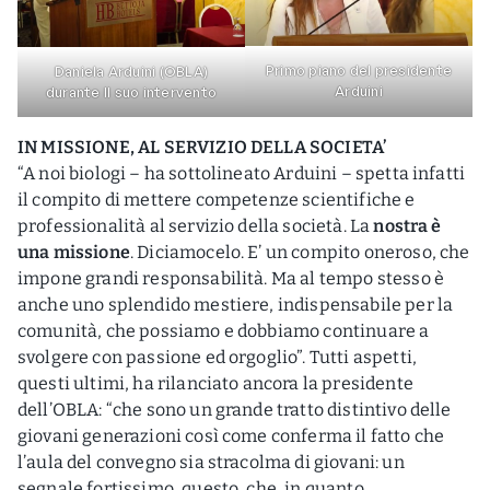
Primo piano del presidente
Daniela Arduini (OBLA)
Arduini
durante Il suo intervento
IN MISSIONE, AL SERVIZIO DELLA SOCIETA’
“A noi biologi – ha sottolineato Arduini – spetta infatti
il compito di mettere competenze scientifiche e
professionalità al servizio della società. La
nostra è
una missione
. Diciamocelo. E’ un compito oneroso, che
impone grandi responsabilità. Ma al tempo stesso è
anche uno splendido mestiere, indispensabile per la
comunità, che possiamo e dobbiamo continuare a
svolgere con passione ed orgoglio”. Tutti aspetti,
questi ultimi, ha rilanciato ancora la presidente
dell’OBLA: “che sono un grande tratto distintivo delle
giovani generazioni così come conferma il fatto che
l’aula del convegno sia stracolma di giovani: un
segnale fortissimo, questo, che, in quanto