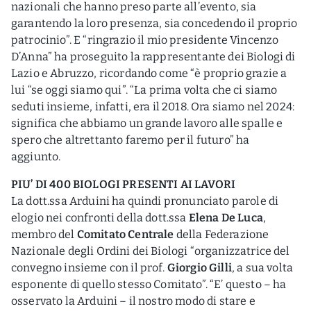
nazionali che hanno preso parte all’evento, sia
garantendo la loro presenza, sia concedendo il proprio
patrocinio”. E “ringrazio il mio presidente Vincenzo
D’Anna” ha proseguito la rappresentante dei Biologi di
Lazio e Abruzzo, ricordando come “è proprio grazie a
lui “se oggi siamo qui”. “La prima volta che ci siamo
seduti insieme, infatti, era il 2018. Ora siamo nel 2024:
significa che abbiamo un grande lavoro alle spalle e
spero che altrettanto faremo per il futuro” ha
aggiunto.
PIU’ DI 400 BIOLOGI PRESENTI AI LAVORI
La dott.ssa Arduini ha quindi pronunciato parole di
elogio nei confronti della dott.ssa
Elena De Luca
,
membro del
Comitato Centrale
della Federazione
Nazionale degli Ordini dei Biologi “organizzatrice del
convegno insieme con il prof.
Giorgio Gilli
, a sua volta
esponente di quello stesso Comitato”. “E’ questo – ha
osservato la Arduini – il nostro modo di stare e