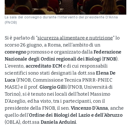
La sala del convegno durante l’intervento del presidente D’Anna
(FNOB)
Si è parlato di “
sicurezza alimentare e nutrizione
” lo
scorso 26 giugno, a Roma, nell’ambito di un
convegno
promosso e organizzato dalla
Federazione
Nazionale degli Ordini regionali dei Biologi
(
FNOB
).
L’evento,
accreditato ECM
e di cui responsabili
scientifici sono stati designati la dott.ssa
Elena De
Luca
(FNOB, Commissione Tecnica PNRR-PNIEC
MASE) e il prof.
Giorgio Gilli
(FNOB, Università di
Torino), si è tenuto nei locali dell’hotel Massimo
D’Azeglio, ed ha visto, tra i partecipanti, con il
presidente della FNOB, il sen.
Vincenzo D’Anna
, anche
quello dell’
Ordine dei Biologi del Lazio e dell’Abruzzo
(OBLA), dott.ssa
Daniela Arduini
.