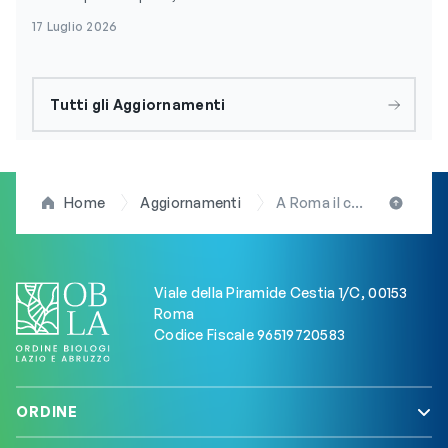
17 Luglio 2026
Tutti gli Aggiornamenti
Home
Aggiornamenti
A Roma il convegno della FNOB su “Sicurezza alimentare e Nutrizione”. Evento accreditato ECM. Presenti i consiglieri OBLA. L’intervento della presidente Arduini
Viale della Piramide Cestia 1/C, 00153
Roma
Codice Fiscale 96519720583
ORDINE