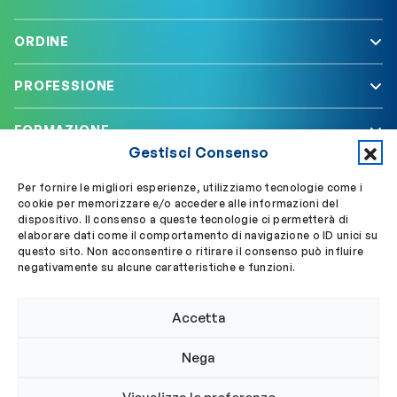
ORDINE
PROFESSIONE
FORMAZIONE
Gestisci Consenso
SERVIZI
Per fornire le migliori esperienze, utilizziamo tecnologie come i
cookie per memorizzare e/o accedere alle informazioni del
dispositivo. Il consenso a queste tecnologie ci permetterà di
elaborare dati come il comportamento di navigazione o ID unici su
Segui OBLA su
Accedi a My OBLA
questo sito. Non acconsentire o ritirare il consenso può influire
negativamente su alcune caratteristiche e funzioni.
Accedi alla PEC
Accetta
Nega
© 2024 Ordine Biologi Lazio e Abruzzo