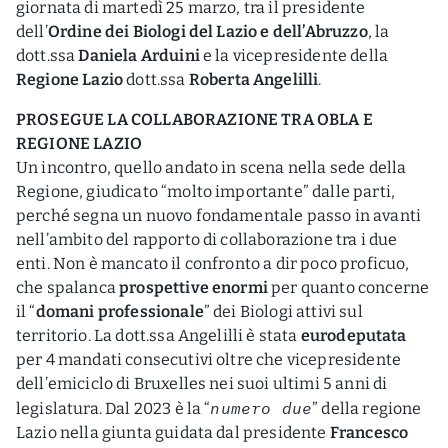
giornata di martedì 25 marzo, tra il presidente
dell’
Ordine dei Biologi del Lazio e dell’Abruzzo
, la
dott.ssa
Daniela Arduini
e la vicepresidente della
Regione Lazio
dott.ssa
Roberta Angelilli
.
PROSEGUE LA COLLABORAZIONE TRA OBLA E
REGIONE LAZIO
Un incontro, quello andato in scena nella sede della
Regione, giudicato “molto importante” dalle parti,
perché segna un nuovo fondamentale passo in avanti
nell’ambito del rapporto di collaborazione tra i due
enti. Non è mancato il confronto a dir poco proficuo,
che spalanca
prospettive enormi
per quanto concerne
il “
domani professionale
” dei Biologi attivi sul
territorio. La dott.ssa Angelilli è stata
eurodeputata
per 4 mandati consecutivi oltre che vicepresidente
dell’emiciclo di Bruxelles nei suoi ultimi 5 anni di
numero due
legislatura. Dal 2023 è la “
” della regione
Lazio nella giunta guidata dal presidente
Francesco