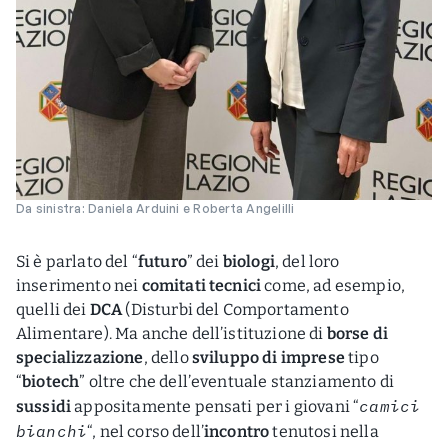
Da sinistra: Daniela Arduini e Roberta Angelilli
Si è parlato del “
futuro
” dei
biologi
, del loro
inserimento nei
comitati tecnici
come, ad esempio,
quelli dei
DCA
(Disturbi del Comportamento
Alimentare). Ma anche dell’istituzione di
borse di
specializzazione
, dello
sviluppo di imprese
tipo
“
biotech
” oltre che dell’eventuale stanziamento di
camici
sussidi
appositamente pensati per i giovani “
bianchi
“, nel corso dell’
incontro
tenutosi nella