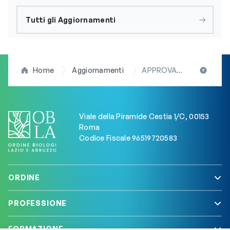
Tutti gli Aggiornamenti
Home
Aggiornamenti
APPROVATA BORSA STUDIO PER SPECIALIZZANDI NON MEDICI, il presidente D’Anna (FNOB): “Passo storico dopo decenni di silenzio istituzionale”
Viale della Piramide Cestia 1/C, 00153
Roma
Codice Fiscale 96519720583
ORDINE
PROFESSIONE
FORMAZIONE