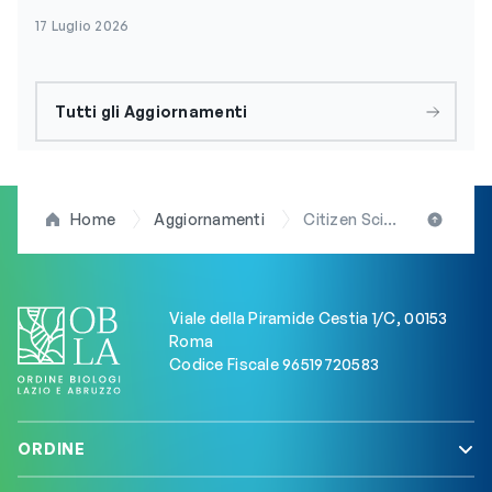
17 Luglio 2026
Tutti gli Aggiornamenti
Home
Aggiornamenti
Citizen Science e sostenibilità ambientale, Roberto Carlucci alla guida della Scuola permanente di Taranto
Viale della Piramide Cestia 1/C, 00153
Roma
Codice Fiscale 96519720583
ORDINE