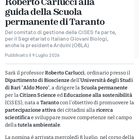
Roberto Carlucci alla
guida della Scuola
permanente di Taranto
Del comitato di gestione della CiSES fa parte,
per il Segretariato Italiano Giovani Biologi,
anche la presidente Arduini (OBLA)
Pubblicato il 9 Luglio 2026
Sarà il professor
Roberto Carlucci
, ordinario presso il
Dipartimento di Bioscienze
dell’
Università degli Studi
di Bari
“
Aldo Moro
“, a dirigere la
Scuola permanente
per la
Citizen Science
ed
Educazione alla sostenibilità
(CiSES), nata a
Taranto
con l’obiettivo di promuovere la
partecipazione attiva
dei cittadini alla
ricerca
scientifica
e sviluppare nuove competenze nel campo
della
tutela ambientale
.
La nomina è arrivata mercoledì 8 luglio, nel corso della