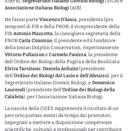
(OBPB),
Segretariato Italiano Giovani Biologi
(SIGB) e
Associazione Italiana Biologi
(AIB).
Ne fanno parte
Vincenzo D’Anna
, presidente (pro
tempore) di FIB e della FNOB; il vicepresidente della
FIB
Antonio Mazzotta
; la consigliera segretaria della
FNOB
Carla Cimmino
; il presidente ed il fondatore
della Jonian Dolphin Conservation, rispettivamente
Vittorio Pollazzon
e
Carmelo Fanizza
; la presidente
dell’Ordine dei Biologi della Puglia e della Basilicata
Elvira Tarsitano
;
Daniela Arduini
(presidente
dell’
Ordine dei Biologi del Lazio e dell’Abruzzo
), per il
Segretariato Italiano Giovani Biologi, e
Domenico
Laurendi
(presidente dell’
Ordine dei Biologi della
Calabria
), per l’Associazione Italiana Biologi.
La nascita della CiSES rappresenta il risultato di un
percorso portato avanti da tempo dai promotori,
impegnati a mettere a disposizione competenze
scientifiche, culturali e professionali per contribuire