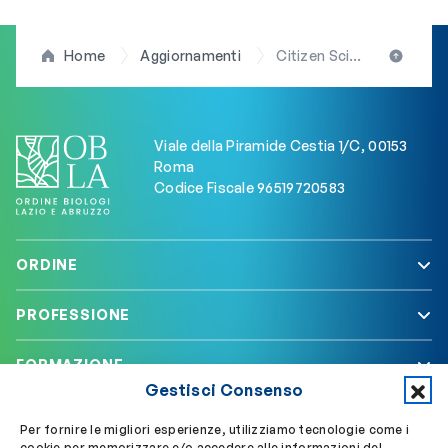
Home
Aggiornamenti
Citizen Science, la presidente Arduini (OBLA) lancia il “progetto Sigb”: una mano per i giovani biologi
Viale della Piramide Cestia 1/C, 00153
Roma
Codice Fiscale 96519720583
ORDINE
PROFESSIONE
FORMAZIONE
Gestisci Consenso
SERVIZI
Per fornire le migliori esperienze, utilizziamo tecnologie come i
cookie per memorizzare e/o accedere alle informazioni del