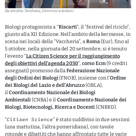
Da sinistra: Tarsitano, Cimmino e Arduini
Biologi protagonista a “
Riscarti
“, il “festival del riciclo”,
giunto alla XII Edizione. Nell’ambito della kermesse, in
scena nei locali della “Vaccheria”, a
Roma
(Eur), fino al
5 ottobre, nella giornata del 20 settembre, si è tenuto
l’evento “
La Citizen Science per il raggiungimento
degli obiettivi dell’agenda 2030
“,
corso Ecm
(9 crediti
assegnati) promosso dalla
Federazione Nazionale
degli Ordini dei Biologi
(FNOB), insieme con l’
Ordine
dei Biologi del Lazio e dell’Abruzzo
(OBLA),
il
Coordinamento Nazionale dei Biologi
Ambientali
(CNBA) e il
Coordinamento Nazionale dei
Biologi, Biotecnologi, Ricerca e Docenti
(CNBRD).
Citizen Science
“
” è stato suddiviso in due sessioni
(una mattutina, l’altra pomeridiana), con tavole
rotonde e dibattiti che hanno affrontato tutte le varie