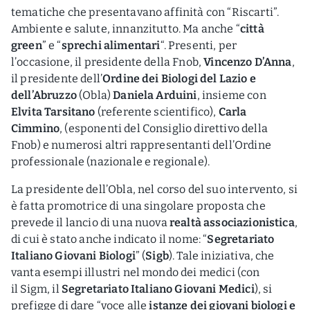
tematiche che presentavano affinità con “Riscarti”.
Ambiente e salute, innanzitutto. Ma anche “
città
green
” e “
sprechi alimentari
“. Presenti, per
l’occasione, il presidente della Fnob,
Vincenzo D’Anna
,
il presidente dell’
Ordine dei Biologi del Lazio e
dell’Abruzzo
(Obla)
Daniela Arduini
, insieme con
Elvita Tarsitano
(referente scientifico),
Carla
Cimmino
, (esponenti del Consiglio direttivo della
Fnob) e numerosi altri rappresentanti dell’Ordine
professionale (nazionale e regionale).
La presidente dell’Obla, nel corso del suo intervento, si
è fatta promotrice di una singolare proposta che
prevede il lancio di una nuova
realtà associazionistica
,
di cui è stato anche indicato il nome: “
Segretariato
Italiano Giovani Biologi
” (
Sigb
). Tale iniziativa, che
vanta esempi illustri nel mondo dei medici (con
il Sigm, il
Segretariato Italiano Giovani Medici
), si
prefigge di dare “voce alle
istanze dei giovani biologi e