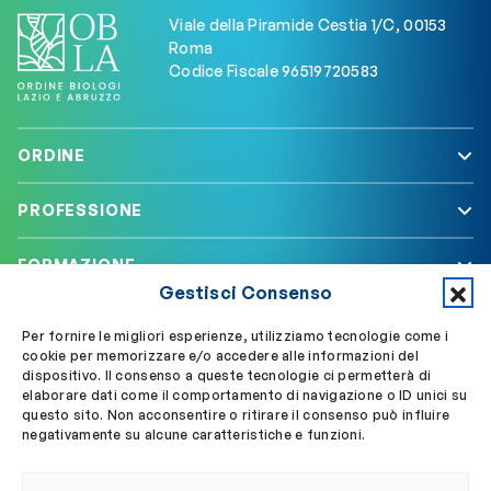
Viale della Piramide Cestia 1/C, 00153
Roma
Codice Fiscale 96519720583
ORDINE
PROFESSIONE
FORMAZIONE
Gestisci Consenso
SERVIZI
Per fornire le migliori esperienze, utilizziamo tecnologie come i
cookie per memorizzare e/o accedere alle informazioni del
dispositivo. Il consenso a queste tecnologie ci permetterà di
elaborare dati come il comportamento di navigazione o ID unici su
Segui OBLA su
Accedi a My OBLA
questo sito. Non acconsentire o ritirare il consenso può influire
negativamente su alcune caratteristiche e funzioni.
Accedi alla PEC