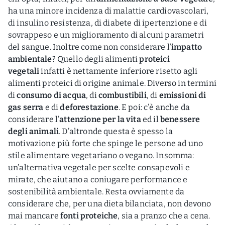
ha una minore incidenza di malattie cardiovascolari,
di insulino resistenza, di diabete di ipertenzione e di
sovrappeso e un miglioramento di alcuni parametri
del sangue. Inoltre come non considerare l’
impatto
ambientale
? Quello degli alimenti
proteici
vegetali
infatti è nettamente inferiore risetto agli
alimenti proteici di origine animale. Diverso in termini
di
consumo di acqua
, di
combustibili
, di
emissioni di
gas serra
e di
deforestazione
. E poi: c’è anche da
considerare l’
attenzione per la vita
ed il
benessere
degli animali
. D’altronde questa è spesso la
motivazione più forte che spinge le persone ad uno
stile alimentare vegetariano o vegano. Insomma:
un’alternativa vegetale per scelte consapevoli e
mirate, che aiutano a coniugare performance e
sostenibilità ambientale. Resta ovviamente da
considerare che, per una dieta bilanciata, non devono
mai mancare
fonti proteiche
, sia a pranzo che a cena.