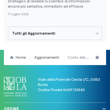
strategico di rendere lo scambio di informazioni
ancora più semplice, immediato ed efficace
17 Luglio 2026
Tutti gli Aggiornamenti
Home
Aggiornamenti
Conto alla rovescia per l’edizione 2024 della RS21 Cup Yamamay: i consigli nutrizionali dell’OBLA, preziosi per chi fa vela (ma non solo)
Viale della Piramide Cestia 1/C, 00153
Roma
Codice Fiscale 96519720583
ORDINE