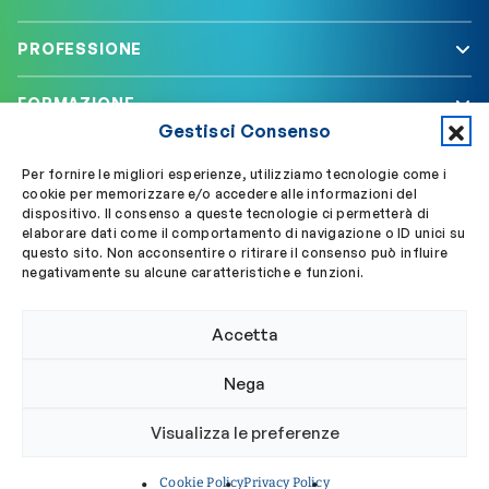
PROFESSIONE
FORMAZIONE
Gestisci Consenso
SERVIZI
Per fornire le migliori esperienze, utilizziamo tecnologie come i
cookie per memorizzare e/o accedere alle informazioni del
dispositivo. Il consenso a queste tecnologie ci permetterà di
elaborare dati come il comportamento di navigazione o ID unici su
Segui OBLA su
Accedi a My OBLA
questo sito. Non acconsentire o ritirare il consenso può influire
negativamente su alcune caratteristiche e funzioni.
Accedi alla PEC
Accetta
Nega
© 2024 Ordine Biologi Lazio e Abruzzo
Visualizza le preferenze
Privacy policy
Cookie policy
Cookie Policy
Privacy Policy