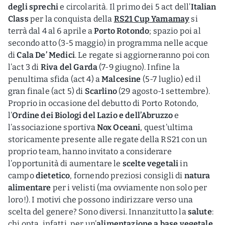
degli sprechi
e circolarità. Il primo dei 5 act dell’
Italian
Class
per la conquista della
RS21 Cup Yamamay
si
terrà dal 4 al 6 aprile a
Porto Rotondo
; spazio poi al
secondo atto (3-5 maggio) in programma nelle acque
di
Cala De’ Medici
. Le regate si aggiorneranno poi con
l’act 3 di
Riva del Garda
(7-9 giugno). Infine la
penultima sfida (act 4) a
Malcesine
(5-7 luglio) ed il
gran finale (act 5) di
Scarlino
(29 agosto-1 settembre).
Proprio in occasione del debutto di Porto Rotondo,
l’
Ordine dei Biologi del Lazio e dell’Abruzzo
e
l’associazione sportiva
Nox Oceani
, quest’ultima
storicamente presente alle regate della RS21 con un
proprio team, hanno invitato a considerare
l’opportunità di aumentare le
scelte vegetali
in
campo
dietetico
, fornendo preziosi consigli di
natura
alimentare
per i velisti (ma ovviamente non solo per
loro!). I motivi che possono indirizzare verso una
scelta del genere? Sono diversi. Innanzitutto la
salute
:
chi opta, infatti, per un’
alimentazione a base vegetale
,