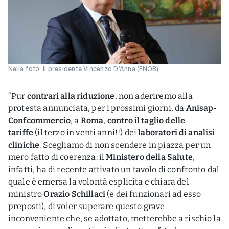
Nella foto: il presidente Vincenzo D’Anna (FNOB)
“Pur
contrari alla riduzione
, non aderiremo alla
protesta annunciata, per i prossimi giorni, da
Anisap-
Confcommercio
, a
Roma
,
contro il taglio delle
tariffe
(il terzo in venti anni!!) dei
laboratori di analisi
cliniche
. Scegliamo di non scendere in piazza per un
mero fatto di coerenza: il
Ministero della Salute
,
infatti, ha di recente attivato un tavolo di confronto dal
quale è emersa la volontà esplicita e chiara del
ministro
Orazio Schillaci
(e dei funzionari ad esso
preposti), di voler superare questo grave
inconveniente che, se adottato, metterebbe a rischio la