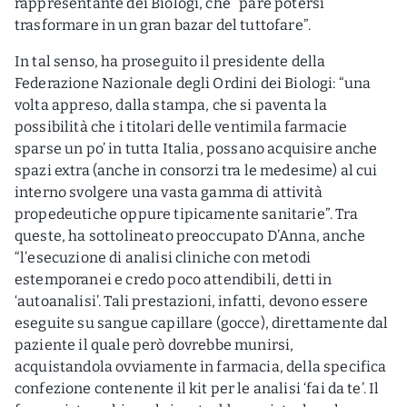
rappresentante dei Biologi, che “pare potersi
trasformare in un gran bazar del tuttofare”.
In tal senso, ha proseguito il presidente della
Federazione Nazionale degli Ordini dei Biologi: “una
volta appreso, dalla stampa, che si paventa la
possibilità che i titolari delle ventimila farmacie
sparse un po’ in tutta Italia, possano acquisire anche
spazi extra (anche in consorzi tra le medesime) al cui
interno svolgere una vasta gamma di attività
propedeutiche oppure tipicamente sanitarie”. Tra
queste, ha sottolineato preoccupato D’Anna, anche
“l’esecuzione di analisi cliniche con metodi
estemporanei e credo poco attendibili, detti in
‘autoanalisi’. Tali prestazioni, infatti, devono essere
eseguite su sangue capillare (gocce), direttamente dal
paziente il quale però dovrebbe munirsi,
acquistandola ovviamente in farmacia, della specifica
confezione contenente il kit per le analisi ‘fai da te’. Il