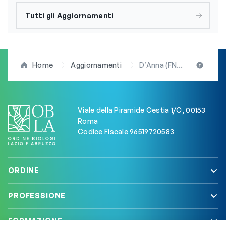
Tutti gli Aggiornamenti
Home
Aggiornamenti
D’Anna (FNOB): “Contrari a taglio tariffe laboratori, ma sì a dialogo e stop protesta. Farmacia servizi? Rischio bazar del tuttofare”
Viale della Piramide Cestia 1/C, 00153
Roma
Codice Fiscale 96519720583
ORDINE
PROFESSIONE
FORMAZIONE