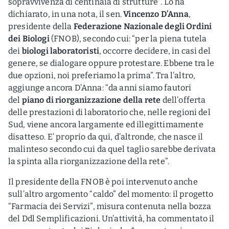
sopravvivenza di centinaia di strutture”. Lo ha
dichiarato, in una nota, il sen.
Vincenzo D’Anna
,
presidente della
Federazione Nazionale degli Ordini
dei Biologi
(FNOB), secondo cui: “per la piena tutela
dei
biologi laboratoristi
, occorre decidere, in casi del
genere, se dialogare oppure protestare. Ebbene tra le
due opzioni, noi preferiamo la prima”. Tra l’altro,
aggiunge ancora D’Anna: “da anni siamo fautori
del
piano di riorganizzazione della rete
dell’offerta
delle prestazioni di laboratorio che, nelle regioni del
Sud, viene ancora largamente ed illegittimamente
disatteso. E’ proprio da qui, d’altronde, che nasce il
malinteso secondo cui da quel taglio sarebbe derivata
la spinta alla riorganizzazione della rete”.
Il presidente della FNOB è poi intervenuto anche
sull’altro argomento “caldo” del momento: il progetto
“Farmacia dei Servizi”, misura contenuta nella bozza
del Ddl Semplificazioni. Un’attività, ha commentato il