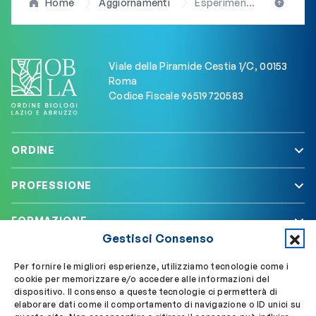
Home
Aggiornamenti
Esperimenti biofarmaceutici in microgravità: anche la FNOB tra i partners del progetto “spaziale” MiniLab
Viale della Piramide Cestia 1/C, 00153
Roma
Codice Fiscale 96519720583
ORDINE
PROFESSIONE
FORMAZIONE
Gestisci Consenso
SERVIZI
Per fornire le migliori esperienze, utilizziamo tecnologie come i
cookie per memorizzare e/o accedere alle informazioni del
dispositivo. Il consenso a queste tecnologie ci permetterà di
elaborare dati come il comportamento di navigazione o ID unici su
Segui OBLA su
Accedi a My OBLA