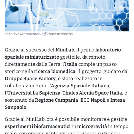
Foto: Wavebreakmedia @Depositphotos
Grazie al successo del
MiniLab
, il primo
laboratorio
spaziale miniaturizzato
gestibile, da remoto,
direttamente dalla Terra, l’
Italia
compie un passo
storico nella
ricerca biomedica
. Il progetto, guidato dal
Gruppo Space Factory
, è stato realizzato in
collaborazione con l’
Agenzia Spaziale Italiana
,
l’
Università La Sapienza
,
Thales Alenia Space Italia
, e
sostenuto da
Regione Campania
,
BCC Napoli
e
Intesa
Sanpaolo
.
Grazie al MiniLab, ora è possibile monitorare e gestire
esperimenti biofarmaceutici
in
microgravità
in tempo
reale, con enormi vantaggi per la ricerca su tumori,