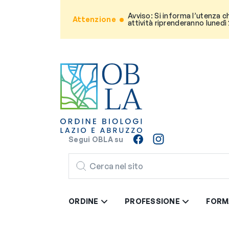
Avviso: Si informa l’utenza c
Attenzione
attività riprenderanno lunedì
Segui OBLA su
CERCA
ORDINE
PROFESSIONE
FORM