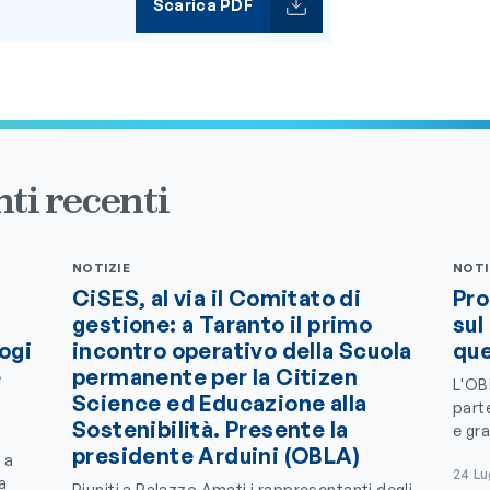
Scarica PDF
ti recenti
NOTIZIE
NOTI
CiSES, al via il Comitato di
Pro
gestione: a Taranto il primo
sul
logi
incontro operativo della Scuola
que
e
permanente per la Citizen
L'OB
Science ed Educazione alla
parte
Sostenibilità. Presente la
e gra
presidente Arduini (OBLA)
 a
24 Lu
a
Riuniti a Palazzo Amati i rappresentanti degli