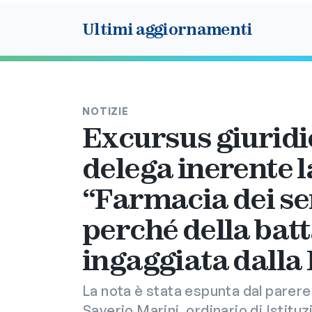
Ultimi aggiornamenti
NOTIZIE
Excursus giuridic
delega inerente l
“Farmacia dei ser
perché della batt
ingaggiata dall
La nota è stata espunta dal parere
Saverio Marini, ordinario di Istituzi