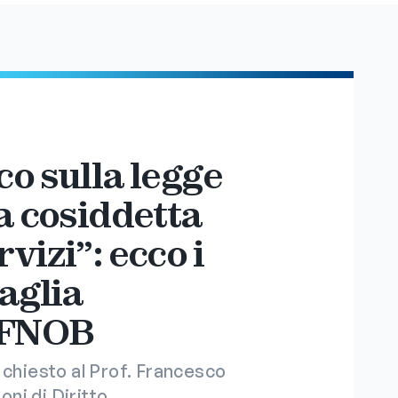
o sulla legge
a cosiddetta
vizi”: ecco i
aglia
a FNOB
 chiesto al Prof. Francesco
oni di Diritto