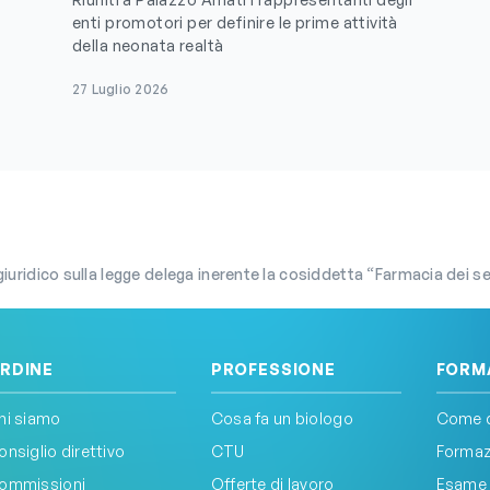
enti promotori per definire le prime attività
della neonata realtà
27 Luglio 2026
dico sulla legge delega inerente la cosiddetta “Farmacia dei servizi”: ecco i perché della 
RDINE
PROFESSIONE
FORM
hi siamo
Cosa fa un biologo
Come d
onsiglio direttivo
CTU
Formazi
ommissioni
Offerte di lavoro
Esame 