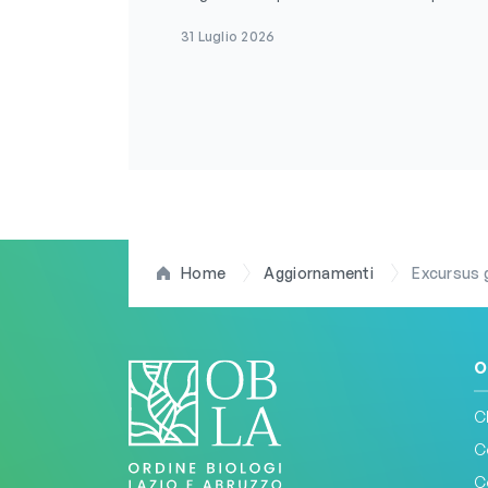
31 Luglio 2026
Home
Aggiornamenti
Excursus giuri
O
C
C
C