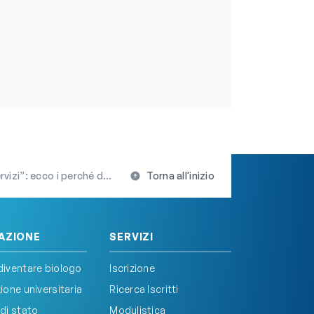
battaglia ingaggiata dalla FNOB
Torna all'inizio
AZIONE
SERVIZI
iventare biologo
Iscrizione
one universitaria
Ricerca Iscritti
di stato
Modulistica