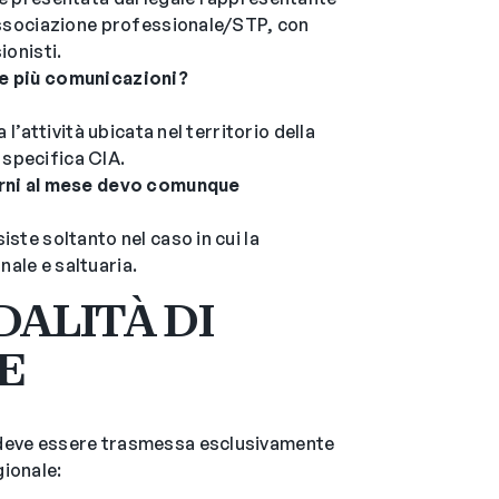
’associazione professionale/STP, con
ionisti.
re più comunicazioni?
 l’attività ubicata nel territorio della
specifica CIA.
iorni al mese devo comunque
iste soltanto nel caso in cui la
ale e saltuaria.
DALITÀ DI
E
 deve essere trasmessa esclusivamente
gionale: