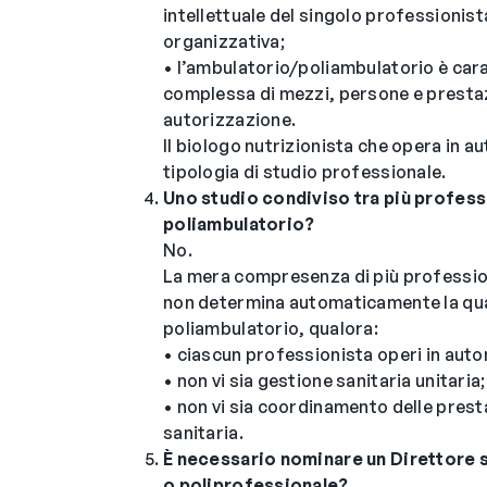
intellettuale del singolo professionis
organizzativa;
• l’ambulatorio/poliambulatorio è car
complessa di mezzi, persone e prestaz
autorizzazione.
Il biologo nutrizionista che opera in 
tipologia di studio professionale.
Uno studio condiviso tra più profes
poliambulatorio?
No.
La mera compresenza di più profession
non determina automaticamente la qua
poliambulatorio, qualora:
• ciascun professionista operi in aut
• non vi sia gestione sanitaria unitaria;
• non vi sia coordinamento delle prest
sanitaria.
È necessario nominare un Direttore s
o poliprofessionale?