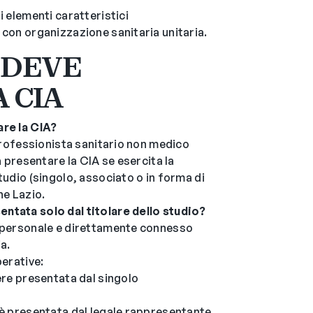
i elementi caratteristici
 con organizzazione sanitaria unitaria.
I DEVE
 CIA
are la CIA?
 professionista sanitario non medico
a presentare la CIA se esercita la
tudio (singolo, associato o in forma di
ne Lazio.
ntata solo dal titolare dello studio?
è personale e direttamente connesso
a.
perative:
ere presentata dal singolo
 è presentata dal legale rappresentante