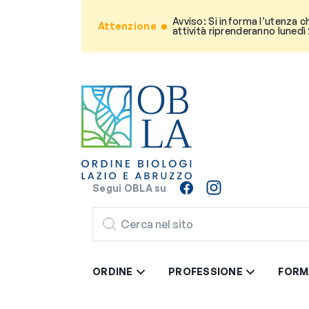
Avviso: Si informa l’utenza c
Attenzione
attività riprenderanno lunedì
Segui OBLA su
CERCA
ORDINE
PROFESSIONE
FORM