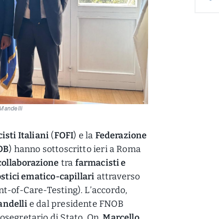
Mandelli
sti Italiani
(
FOFI
) e la
Federazione
OB
) hanno sottoscritto ieri a Roma
collaborazione
tra
farmacisti e
stici ematico-capillari
attraverso
nt-of-Care-Testing). L’accordo,
ndelli
e dal presidente FNOB
tosegretario di Stato, On.
Marcello