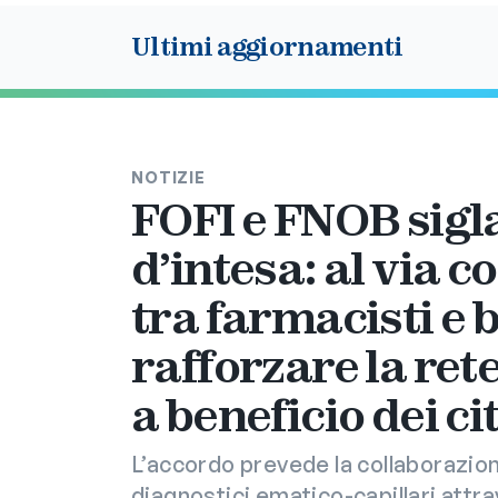
Ultimi aggiornamenti
NOTIZIE
FOFI e FNOB sigl
d’intesa: al via 
tra farmacisti e b
rafforzare la ret
a beneficio dei ci
L’accordo prevede la collaborazion
diagnostici ematico-capillari attra