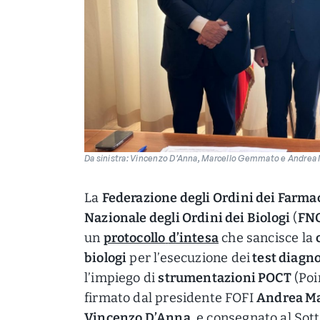
Da sinistra: Vincenzo D’Anna, Marcello Gemmato e Andrea 
La
Federazione degli Ordini dei Farmaci
Nazionale degli Ordini dei Biologi
(
FN
un
protocollo
d’intesa
che sancisce la
biologi
per l’esecuzione dei
test diagno
l’impiego di
strumentazioni POCT
(Poi
firmato dal presidente FOFI
Andrea Ma
Vincenzo D’Anna
, e consegnato al Sot