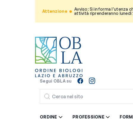
Avviso: Si informa l’utenza c
Attenzione
attività riprenderanno lunedì
Segui OBLA su
CERCA
ORDINE
PROFESSIONE
FORM