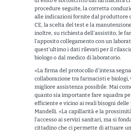
di esito è sottoscritto dal farmacista ch
procedure seguite, la corretta conduzio
alle indicazioni fornite dal produttor
CE, la scelta del test e la manutenzion
inoltre, su richiesta dell’assistito, le 
l’apposito collegamento con un laborat
quest’ultimo i dati rilevati per il rilasci
biologo o dal medico di laboratorio.
«La firma del protocollo d’intesa segna
collaborazione tra farmacisti e biologi, v
migliore assistenza possibile. Mai co
quanto sia importante fare squadra per
efficiente e vicino ai reali bisogni del
Mandelli. «La capillarità e la prossimit
l’accesso ai servizi sanitari, ma si fond
cittadino che ci permette di attuare un