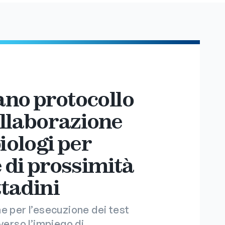
ano protocollo
collaborazione
iologi per
e di prossimità
ttadini
e per l’esecuzione dei test
verso l’impiego di