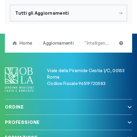
Tutti gli Aggiornamenti
Home
Aggiornamenti
“Intelligenza artificiale e competenze digitali in sanità. Trend emergenti e prospettive. Il ruolo dei biologi”. Grande successo a Bari per l’evento ECM della FNOB. L’intervento del presidente Arduini (OBLA)
Viale della Piramide Cestia 1/C, 00153
Roma
Codice Fiscale 96519720583
ORDINE
PROFESSIONE