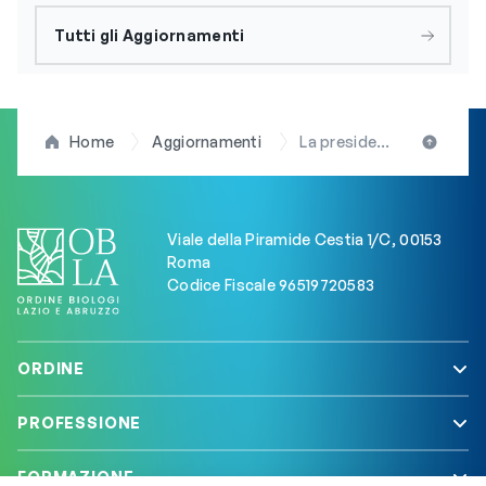
Tutti gli Aggiornamenti
Home
Aggiornamenti
La presidente Arduini (OBLA) alle “XIX Giornate di Andrologia e Medicina della Riproduzione” di Sabaudia. Ruolo e importanza del biologo e del biotecnologo
Viale della Piramide Cestia 1/C, 00153
Roma
Codice Fiscale 96519720583
ORDINE
PROFESSIONE
FORMAZIONE