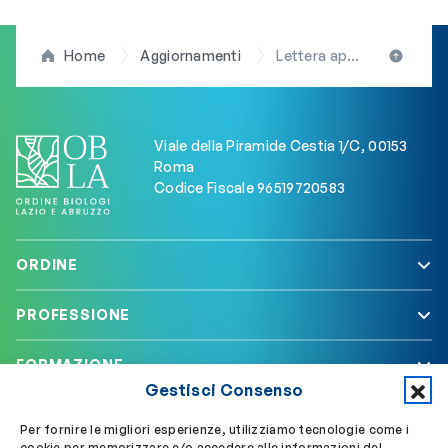
Home
Aggiornamenti
Lettera aperta agli iscritti del presidente D’Anna (FNOB) sulla professione di biologo nutrizionista
Viale della Piramide Cestia 1/C, 00153
Roma
Codice Fiscale 96519720583
ORDINE
PROFESSIONE
FORMAZIONE
Gestisci Consenso
SERVIZI
Per fornire le migliori esperienze, utilizziamo tecnologie come i
cookie per memorizzare e/o accedere alle informazioni del