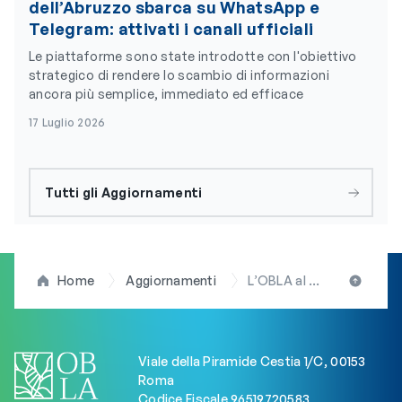
dell’Abruzzo sbarca su WhatsApp e
Telegram: attivati i canali ufficiali
Le piattaforme sono state introdotte con l'obiettivo
strategico di rendere lo scambio di informazioni
ancora più semplice, immediato ed efficace
17 Luglio 2026
Tutti gli Aggiornamenti
Home
Aggiornamenti
L’OBLA al servizio delle “nuove leve”: nasce il Forum dei Giovani Biologi
Viale della Piramide Cestia 1/C, 00153
Roma
Codice Fiscale 96519720583