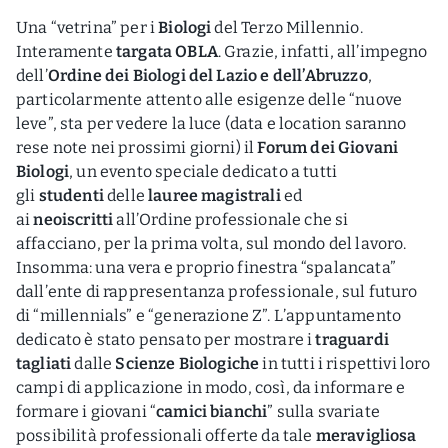
Una “vetrina” per i
Biologi
del Terzo Millennio.
Interamente
targata OBLA
. Grazie, infatti, all’impegno
dell’
Ordine dei Biologi del Lazio e dell’Abruzzo
,
particolarmente attento alle esigenze delle “nuove
leve”, sta per vedere la luce (data e location saranno
rese note nei prossimi giorni) il
Forum dei Giovani
Biologi
, un evento speciale dedicato a tutti
gli
studenti
delle
lauree magistrali
ed
ai
neoiscritti
all’Ordine professionale che si
affacciano, per la prima volta, sul mondo del lavoro.
Insomma: una vera e proprio finestra “spalancata”
dall’ente di rappresentanza professionale, sul futuro
di “millennials” e “generazione Z”. L’appuntamento
dedicato è stato pensato per mostrare i
traguardi
tagliati
dalle
Scienze Biologiche
in tutti i rispettivi loro
campi di applicazione in modo, così, da informare e
formare i giovani “
camici bianchi
” sulla svariate
possibilità professionali offerte da tale
meravigliosa