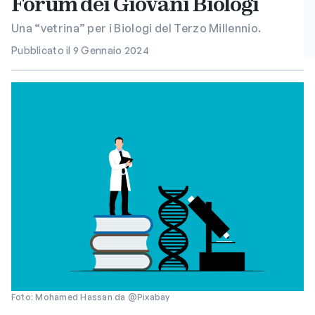
Forum dei Giovani Biologi
Una “vetrina” per i Biologi del Terzo Millennio.
Pubblicato il 9 Gennaio 2024
Foto: Mohamed Hassan da @Pixabay