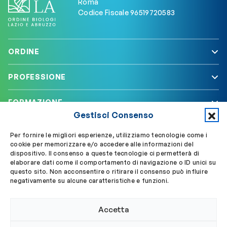
Roma
Codice Fiscale 96519720583
ORDINE
PROFESSIONE
FORMAZIONE
Gestisci Consenso
SERVIZI
Per fornire le migliori esperienze, utilizziamo tecnologie come i
cookie per memorizzare e/o accedere alle informazioni del
dispositivo. Il consenso a queste tecnologie ci permetterà di
elaborare dati come il comportamento di navigazione o ID unici su
Segui OBLA su
Accedi a My OBLA
questo sito. Non acconsentire o ritirare il consenso può influire
negativamente su alcune caratteristiche e funzioni.
Accedi alla PEC
Accetta