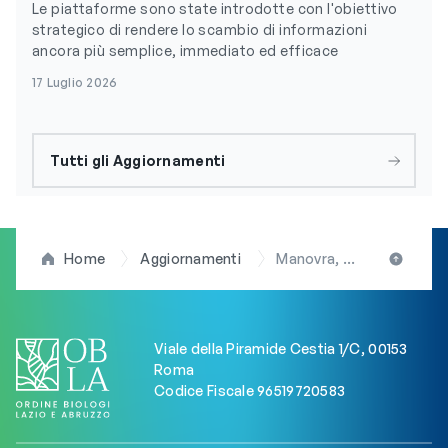
Le piattaforme sono state introdotte con l'obiettivo
strategico di rendere lo scambio di informazioni
ancora più semplice, immediato ed efficace
17 Luglio 2026
Tutti gli Aggiornamenti
Home
Aggiornamenti
Manovra, D’Anna (Biologi): “Grazie per la borsa agli specializzandi non medici. Ma che non resti una mancia”
Viale della Piramide Cestia 1/C, 00153
Roma
Codice Fiscale 96519720583