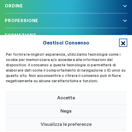
ORDINE
PROFESSIONE
FORMAZIONE
Gestisci Consenso
SERVIZI
Per fornire le migliori esperienze, utilizziamo tecnologie come i
cookie per memorizzare e/o accedere alle informazioni del
dispositivo. Il consenso a queste tecnologie ci permetterà di
elaborare dati come il comportamento di navigazione o ID unici su
Segui OBLA su
Accedi a My OBLA
questo sito. Non acconsentire o ritirare il consenso può influire
negativamente su alcune caratteristiche e funzioni.
Accedi alla PEC
Accetta
Nega
© 2024 Ordine Biologi Lazio e Abruzzo
Visualizza le preferenze
Privacy policy
Cookie policy