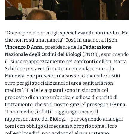
“Grazie per la borsa agli
specializzandi
non medici
. Ma
che non resti una mancia”. Così, in una nota, il sen.
Vincenzo D’Anna
, presidente della
Federazione
Nazionale degli Ordini dei Biologi
(FNOB), esprimendo
il “sincero apprezzamento nei confronti dell’on. Marta
Schifone per aver firmato un emendamento alla
Manovra, che prevede una ‘sussidio’ mensile di 500
euro per gli specializzandi di area sanitaria non
medica”. “È a lei e a quanti sono in sintonia col
proposito di sanare un’antica e odiosa disparità di
trattamento, che va il nostro grazie” prosegue D’Anna.
“I non medici, infatti – aggiunge ancora il
rappresentante dei Biologi – pur seguendo analoghi
corsi con obbligo di frequenza proprio come i loro
colleghi medici, non godono di alcun sostegno