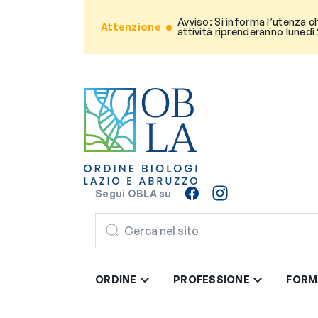
Avviso: Si informa l’utenza c
Attenzione
attività riprenderanno lunedì
Segui OBLA su
CERCA
ORDINE
PROFESSIONE
FORM