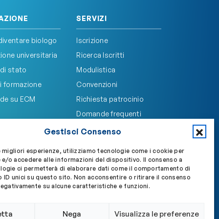
AZIONE
SERVIZI
iventare biologo
Iscrizione
one universitaria
Ricerca Iscritti
di stato
Modulistica
i formazione
Convenzioni
de su ECM
Richiesta patrocinio
Domande frequenti
Gestisci Consenso
e migliori esperienze, utilizziamo tecnologie come i cookie per
e/o accedere alle informazioni del dispositivo. Il consenso a
Accedi a My OBLA
Accedi alla PEC
logie ci permetterà di elaborare dati come il comportamento di
 ID unici su questo sito. Non acconsentire o ritirare il consenso
negativamente su alcune caratteristiche e funzioni.
etta
Nega
Visualizza le preferenze