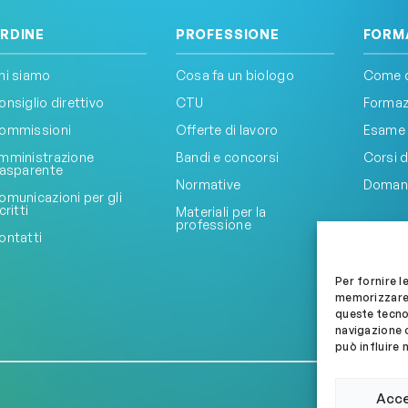
RDINE
PROFESSIONE
FORM
hi siamo
Cosa fa un biologo
Come d
onsiglio direttivo
CTU
Formazi
ommissioni
Offerte di lavoro
Esame 
mministrazione
Bandi e concorsi
Corsi d
rasparente
Normative
Doman
omunicazioni per gli
critti
Materiali per la
professione
ontatti
Per fornire l
memorizzare 
queste tecno
navigazione o
può influire 
Acc