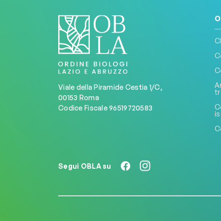
O
C
C
C
A
Viale della Piramide Cestia 1/C,
t
00153 Roma
C
Codice Fiscale 96519720583
is
C
Segui OBLA su