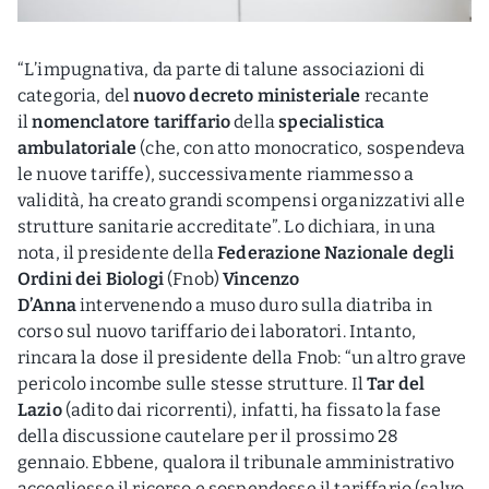
“L’impugnativa, da parte di talune associazioni di
categoria, del
nuovo decreto ministeriale
recante
il
nomenclatore tariffario
della
specialistica
ambulatoriale
(che, con atto monocratico, sospendeva
le nuove tariffe), successivamente riammesso a
validità, ha creato grandi scompensi organizzativi alle
strutture sanitarie accreditate”. Lo dichiara, in una
nota, il presidente della
Federazione Nazionale degli
Ordini dei Biologi
(Fnob)
Vincenzo
D’Anna
intervenendo a muso duro sulla diatriba in
corso sul nuovo tariffario dei laboratori. Intanto,
rincara la dose il presidente della Fnob: “un altro grave
pericolo incombe sulle stesse strutture. Il
Tar del
Lazio
(adito dai ricorrenti), infatti, ha fissato la fase
della discussione cautelare per il prossimo 28
gennaio. Ebbene, qualora il tribunale amministrativo
accogliesse il ricorso e sospendesse il tariffario (salvo