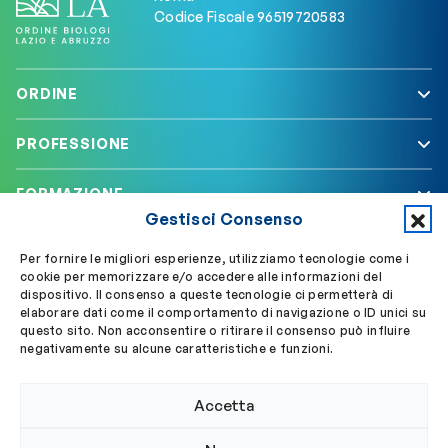
Codice Fiscale 96519720583
ORDINE
PROFESSIONE
FORMAZIONE
Gestisci Consenso
SERVIZI
Per fornire le migliori esperienze, utilizziamo tecnologie come i
cookie per memorizzare e/o accedere alle informazioni del
dispositivo. Il consenso a queste tecnologie ci permetterà di
elaborare dati come il comportamento di navigazione o ID unici su
Segui OBLA su
Accedi a My OBLA
questo sito. Non acconsentire o ritirare il consenso può influire
negativamente su alcune caratteristiche e funzioni.
Accedi alla PEC
Accetta