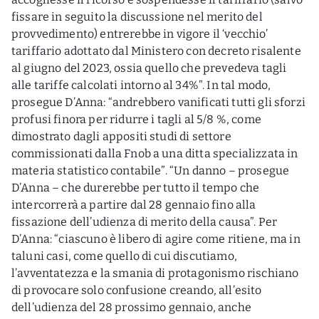
fissare in seguito la discussione nel merito del
provvedimento) entrerebbe in vigore il ‘vecchio’
tariffario adottato dal Ministero con decreto risalente
al giugno del 2023, ossia quello che prevedeva tagli
alle tariffe calcolati intorno al 34%”. In tal modo,
prosegue D’Anna: “andrebbero vanificati tutti gli sforzi
profusi finora per ridurre i tagli al 5/8 %, come
dimostrato dagli appositi studi di settore
commissionati dalla Fnob a una ditta specializzata in
materia statistico contabile”. “Un danno – prosegue
D’Anna – che durerebbe per tutto il tempo che
intercorrerà a partire dal 28 gennaio fino alla
fissazione dell’udienza di merito della causa”. Per
D’Anna: “ciascuno è libero di agire come ritiene, ma in
taluni casi, come quello di cui discutiamo,
l’avventatezza e la smania di protagonismo rischiano
di provocare solo confusione creando, all’esito
dell’udienza del 28 prossimo gennaio, anche