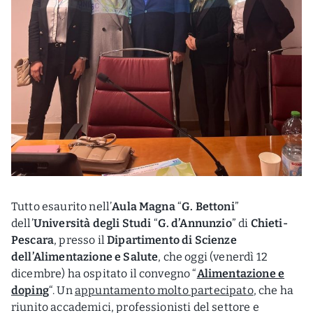
Tutto esaurito nell’
Aula Magna
“
G. Bettoni
”
dell’
Università degli Studi
“
G. d’Annunzio
” di
Chieti-
Pescara
, presso il
Dipartimento di Scienze
dell’Alimentazione e Salute
, che oggi (venerdì 12
dicembre) ha ospitato il convegno “
Alimentazione e
doping
“. Un
appuntamento molto partecipato
, che ha
riunito accademici, professionisti del settore e