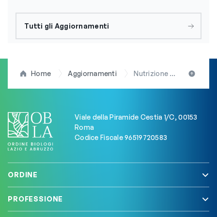
Tutti gli Aggiornamenti
Home
Aggiornamenti
Nutrizione e lotta al doping: aula magna gremita per il convegno all’Università di Chieti. OBLA in prima linea
Viale della Piramide Cestia 1/C, 00153
Roma
Codice Fiscale 96519720583
ORDINE
PROFESSIONE