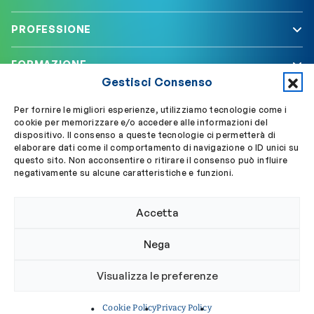
PROFESSIONE
FORMAZIONE
Gestisci Consenso
SERVIZI
Per fornire le migliori esperienze, utilizziamo tecnologie come i
cookie per memorizzare e/o accedere alle informazioni del
dispositivo. Il consenso a queste tecnologie ci permetterà di
elaborare dati come il comportamento di navigazione o ID unici su
Segui OBLA su
Accedi a My OBLA
questo sito. Non acconsentire o ritirare il consenso può influire
negativamente su alcune caratteristiche e funzioni.
Accedi alla PEC
Accetta
Nega
© 2024 Ordine Biologi Lazio e Abruzzo
Visualizza le preferenze
Privacy policy
Cookie policy
Cookie Policy
Privacy Policy