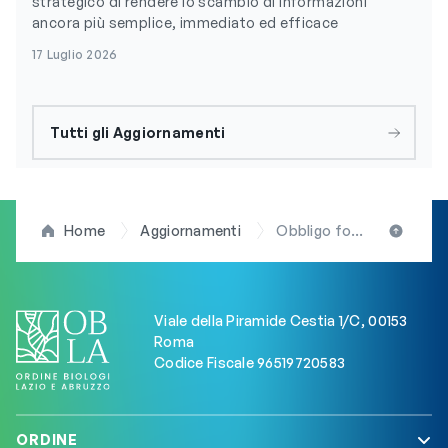
strategico di rendere lo scambio di informazioni
ancora più semplice, immediato ed efficace
17 Luglio 2026
Tutti gli Aggiornamenti
Home
Aggiornamenti
Obbligo formativo Ecm: il presidente D’Anna (FNOB) scrive agli ordini territoriali per ricordare l’importanza di ottemperare alla legge in materia di crediti professionali
Viale della Piramide Cestia 1/C, 00153
Roma
Codice Fiscale 96519720583
ORDINE