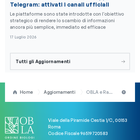
Telegram: attivati i canali ufficiali
Le piattaforme sono state introdotte con l'obiettivo
strategico di rendere lo scambio di informazioni
ancora più semplice, immediato ed efficace
17 Luglio 2026
Tutti gli Aggiornamenti
Home
Aggiornamenti
OBLA e Radio Rock, nuova puntata del programma “Biologia a tutto volume”: ascolta l’intervento della presidente Arduini
Viale della Piramide Cestia 1/C, 00153
Roma
Codice Fiscale 96519720583