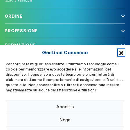
ORDINE
PROFESSIONE
FORMAZIONE
Gestisci Consenso
SERVIZI
Per fornire le migliori esperienze, utilizziamo tecnologie come i
cookie per memorizzare e/o accedere alle informazioni del
dispositivo. Il consenso a queste tecnologie ci permetterà di
elaborare dati come il comportamento di navigazione o ID unici su
Segui OBLA su
Accedi a My OBLA
questo sito. Non acconsentire o ritirare il consenso può influire
negativamente su alcune caratteristiche e funzioni.
Accedi alla PEC
Accetta
Nega
© 2024 Ordine Biologi Lazio e Abruzzo