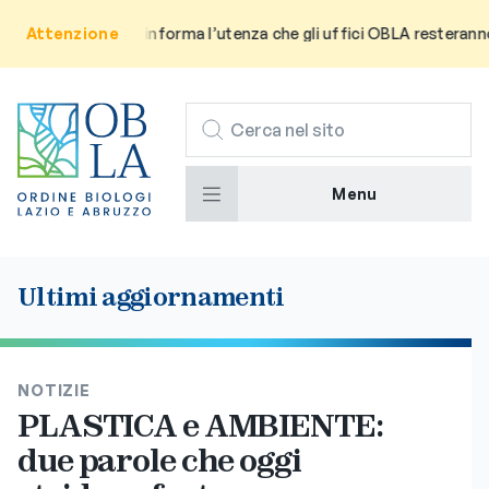
Attenzione
Avviso: Si informa l’utenza che gli uffici OBLA resteranno chi
CERCA
Menu
Ultimi aggiornamenti
NOTIZIE
PLASTICA e AMBIENTE:
due parole che oggi