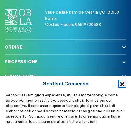
Viale della Piramide Cestia 1/C, 00153
Roma
Codice Fiscale 96519720583
ORDINE
PROFESSIONE
FORMAZIONE
Gestisci Consenso
SERVIZI
Per fornire le migliori esperienze, utilizziamo tecnologie come i
cookie per memorizzare e/o accedere alle informazioni del
dispositivo. Il consenso a queste tecnologie ci permetterà di
elaborare dati come il comportamento di navigazione o ID unici su
Segui OBLA su
Accedi a My OBLA
questo sito. Non acconsentire o ritirare il consenso può influire
negativamente su alcune caratteristiche e funzioni.
Accedi alla PEC