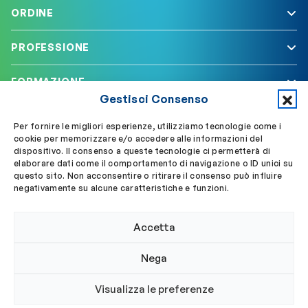
ORDINE
PROFESSIONE
FORMAZIONE
Gestisci Consenso
SERVIZI
Per fornire le migliori esperienze, utilizziamo tecnologie come i
cookie per memorizzare e/o accedere alle informazioni del
dispositivo. Il consenso a queste tecnologie ci permetterà di
elaborare dati come il comportamento di navigazione o ID unici su
Segui OBLA su
Accedi a My OBLA
questo sito. Non acconsentire o ritirare il consenso può influire
negativamente su alcune caratteristiche e funzioni.
Accedi alla PEC
Accetta
Nega
© 2024 Ordine Biologi Lazio e Abruzzo
Visualizza le preferenze
Privacy policy
Cookie policy