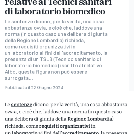
relative ai Tecnici sanitari
di laboratorio biomedico
Le sentenze dicono, per la verità, una cosa
abbastanza ovvia, e cioè che, laddove una
norma (in questo caso una delibera di giunta
della Regione Lombardia) richieda,
come requisiti organizzativi in
un laboratorio ai fini dell’accreditamento, la
presenza di un TSLB (Tecnico sanitario di
laboratorio biomedico) iscritto al relativo
Albo, questa figura non può essere
surrogata…
Pubblicato il 22 Giugno 2024
Le
sentenze
dicono, per la verità, una cosa abbastanza
ovvia, e cioè che, laddove una norma (in questo caso
una delibera di giunta della
Regione Lombardia
)
richieda, come
requisiti organizzativi
in
un
laboratorio
ai fini dell’
accreditamento
, la presenza