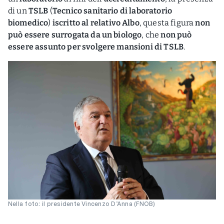
di un
TSLB
(
Tecnico sanitario di laboratorio
biomedico
)
iscritto al relativo Albo
, questa figura
non
può essere surrogata da un biologo
, che
non può
essere assunto per svolgere mansioni di TSLB
.
Nella foto: il presidente Vincenzo D’Anna (FNOB)