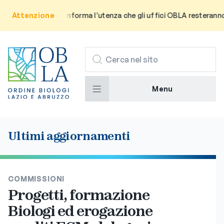
Attenzione
Avviso: Si informa l’utenza che gli uffici OBLA resteranno ch
CERCA
Menu
Ultimi aggiornamenti
COMMISSIONI
Progetti, formazione
Biologi ed erogazione