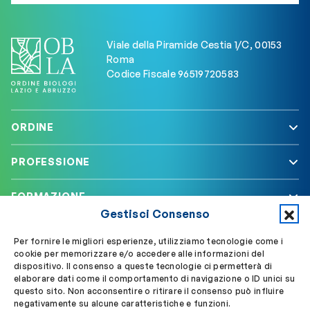
Viale della Piramide Cestia 1/C, 00153
Roma
Codice Fiscale 96519720583
ORDINE
PROFESSIONE
FORMAZIONE
Gestisci Consenso
SERVIZI
Per fornire le migliori esperienze, utilizziamo tecnologie come i
cookie per memorizzare e/o accedere alle informazioni del
dispositivo. Il consenso a queste tecnologie ci permetterà di
elaborare dati come il comportamento di navigazione o ID unici su
Segui OBLA su
Accedi a My OBLA
questo sito. Non acconsentire o ritirare il consenso può influire
negativamente su alcune caratteristiche e funzioni.