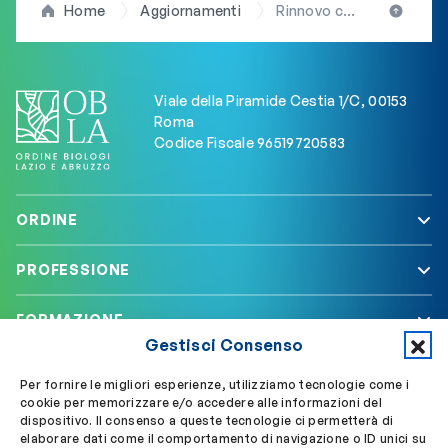
Home
Aggiornamenti
Rinnovo consiglio Camera Commercio Roma: designato il rappresentante delle “professioni”. Gli auguri di “buon lavoro” della presidente Arduini (OBLA)
Viale della Piramide Cestia 1/C, 00153
Roma
Codice Fiscale 96519720583
ORDINE
PROFESSIONE
FORMAZIONE
Gestisci Consenso
SERVIZI
Per fornire le migliori esperienze, utilizziamo tecnologie come i
cookie per memorizzare e/o accedere alle informazioni del
dispositivo. Il consenso a queste tecnologie ci permetterà di
elaborare dati come il comportamento di navigazione o ID unici su