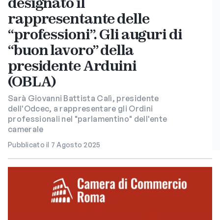
designato il
rappresentante delle
“professioni”. Gli auguri di
“buon lavoro” della
presidente Arduini
(OBLA)
Sarà Giovanni Battista Calì, presidente
dell'Odcec, a rappresentare gli Ordini
professionali nel "parlamentino" dell'ente
camerale
Pubblicato il 7 Agosto 2025