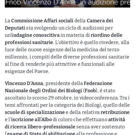
La
Commissione Affari sociali
della
Camera dei
Deputati
sta svolgendo un ciclo di audizioni per
un’
indagine conoscitiva
in materia di
riordino delle
professioni sanitarie
. L’obiettivo è quello rivedere, alla
luce delle nuove esigenze della medicina del terzo
millennio, i compiti delle diverse professioni sanitarie
al fine di renderle più attrattive e funzionali alle
esigenze del Paese.
Vincenzo D’Anna
, presidente della
Federazione
Nazionale degli Ordini dei Biologi
(
Fnob
), è stato
ascoltato lo scorso 29 ottobre, in videoconferenza. Tra i
temi affrontati per la categoria dei Biologi, quello delle
scuole di specializzazione
e della relativa
retribuzione
e l’
iscrizione all’Albo
di coloro che effettuano
attività
di ricerca libero-professionale
senza aver sostenuto
l’
esame di Stato di abilitazione
alla professione e