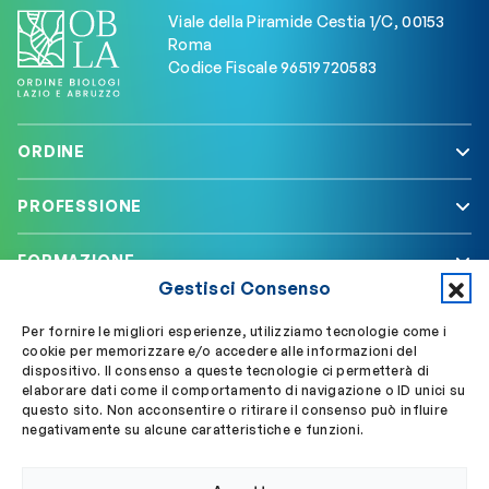
Viale della Piramide Cestia 1/C, 00153
Roma
Codice Fiscale 96519720583
ORDINE
PROFESSIONE
FORMAZIONE
Gestisci Consenso
SERVIZI
Per fornire le migliori esperienze, utilizziamo tecnologie come i
cookie per memorizzare e/o accedere alle informazioni del
dispositivo. Il consenso a queste tecnologie ci permetterà di
elaborare dati come il comportamento di navigazione o ID unici su
Segui OBLA su
Accedi a My OBLA
questo sito. Non acconsentire o ritirare il consenso può influire
negativamente su alcune caratteristiche e funzioni.
Accedi alla PEC