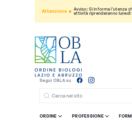
Avviso: Si informa l’utenza c
Attenzione
attività riprenderanno lunedì
Segui OBLA su
CERCA
ORDINE
PROFESSIONE
FORM