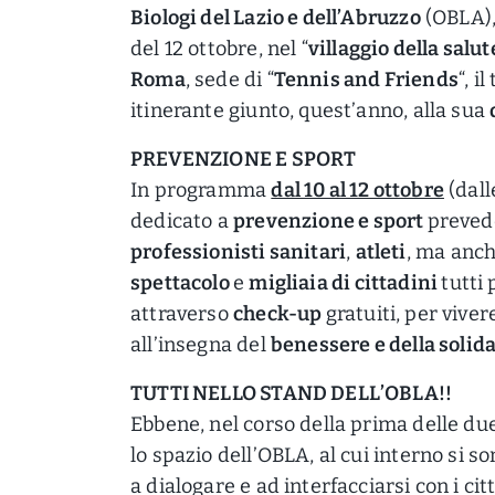
Biologi del Lazio e dell’Abruzzo
(OBLA), 
del 12 ottobre, nel “
villaggio della salut
Roma
, sede di “
Tennis and Friends
“, 
itinerante giunto, quest’anno, alla sua
PREVENZIONE E SPORT
In programma
dal 10 al 12 ottobre
(dalle
dedicato a
prevenzione e sport
prevede
professionisti sanitari
,
atleti
, ma anc
spettacolo
e
migliaia di cittadini
tutti 
attraverso
check-up
gratuiti, per vive
all’insegna del
benessere e della solid
TUTTI NELLO STAND DELL’OBLA!!
Ebbene, nel corso della prima delle due
lo spazio dell’OBLA, al cui interno si so
a dialogare e ad interfacciarsi con i ci