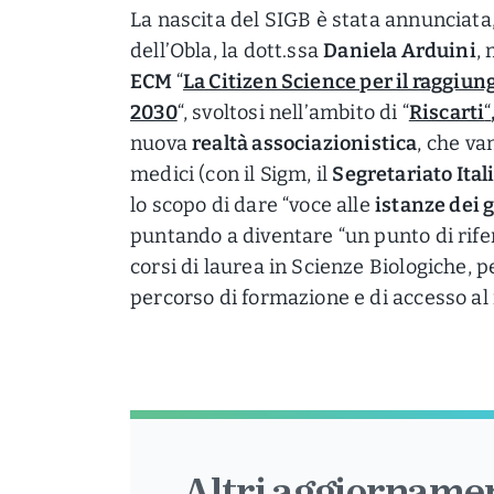
La nascita del SIGB è stata annunciata,
dell’Obla, la dott.ssa
Daniela Arduini
,
ECM
“
La Citizen Science per il raggiun
2030
“, svoltosi nell’ambito di “
Riscarti
“
nuova
realtà associazionistica
, che va
medici (con il Sigm, il
Segretariato Ita
lo scopo di dare “voce alle
istanze dei 
puntando a diventare “un punto di rifer
corsi di laurea in Scienze Biologiche, p
percorso di formazione e di accesso al
Altri aggiornamen