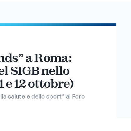
nds” a Roma:
el SIGB nello
1 e 12 ottobre)
ella salute e dello sport" al Foro