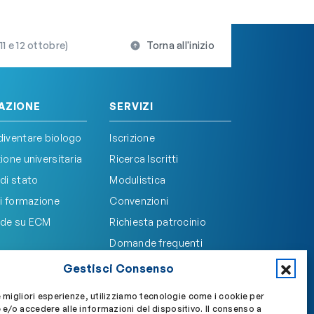
1 e 12 ottobre)
Torna all'inizio
AZIONE
SERVIZI
iventare biologo
Iscrizione
one universitaria
Ricerca Iscritti
di stato
Modulistica
i formazione
Convenzioni
de su ECM
Richiesta patrocinio
Domande frequenti
Gestisci Consenso
e migliori esperienze, utilizziamo tecnologie come i cookie per
e/o accedere alle informazioni del dispositivo. Il consenso a