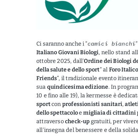
camici bianchi
Ci saranno anche i “
Italiano Giovani Biologi
, nello stand al
ottobre 2025, dall’
Ordine dei Biologi d
della salute e dello sport
” al
Foro Italic
Friends
“, il tradizionale evento itinera
sua
quindicesima edizione
. In prog
10 e fino alle 19), la kermesse è dedica
sport
con
professionisti sanitari
,
atlet
dello spettacolo
e
migliaia di cittadini
attraverso
check-up
gratuiti, per vive
all’insegna del benessere e della solid