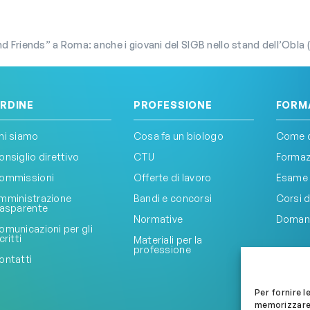
d Friends” a Roma: anche i giovani del SIGB nello stand dell’Obla (1
RDINE
PROFESSIONE
FORM
hi siamo
Cosa fa un biologo
Come d
onsiglio direttivo
CTU
Formazi
ommissioni
Offerte di lavoro
Esame 
mministrazione
Bandi e concorsi
Corsi d
rasparente
Normative
Doman
omunicazioni per gli
critti
Materiali per la
professione
ontatti
Per fornire l
memorizzare 