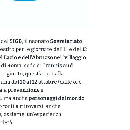
” del
SIGB
, il neonato
Segretariato
lestito per le giornate dell’11 e del 12
el Lazio e dell’Abruzzo
nel “
villaggio
o di Roma
, sede di “
Tennis and
nte giunto, quest’anno, alla
ramma
dal 10 al 12 ottobre
(dalle ore
ta a
prevenzione e
i
, ma anche
personaggi del mondo
pronti a ritrovarsi, anche
re, assieme, un’esperienza
arietà.