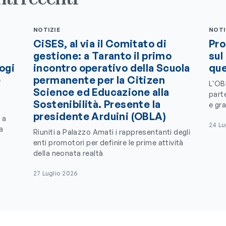
NOTIZIE
NOTI
CiSES, al via il Comitato di
Pro
gestione: a Taranto il primo
sul
logi
incontro operativo della Scuola
que
e
permanente per la Citizen
L'OB
Science ed Educazione alla
parte
Sostenibilità. Presente la
e gra
presidente Arduini (OBLA)
 a
24 Lu
a
Riuniti a Palazzo Amati i rappresentanti degli
enti promotori per definire le prime attività
della neonata realtà
27 Luglio 2026