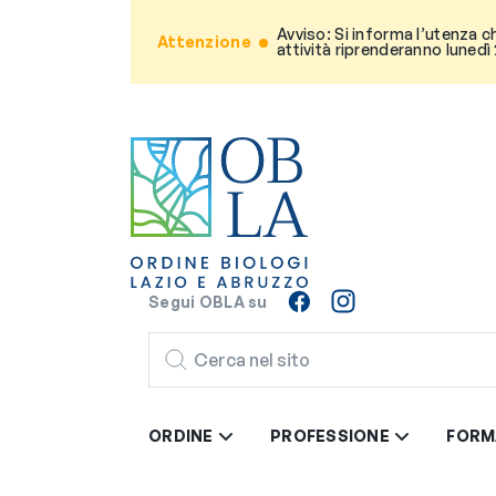
Avviso: Si informa l’utenza c
Attenzione
attività riprenderanno lunedì
Segui OBLA su
CERCA
ORDINE
PROFESSIONE
FORM