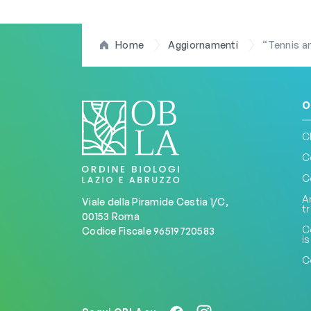
Home
Aggiornamenti
“Tennis an
O
C
C
C
A
Viale della Piramide Cestia 1/C,
t
00153 Roma
C
Codice Fiscale 96519720583
is
C