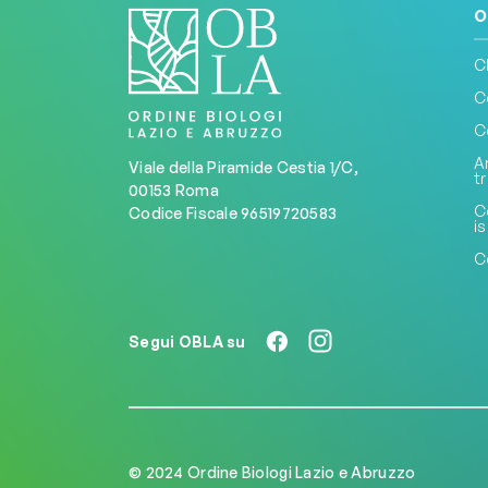
O
C
C
C
A
Viale della Piramide Cestia 1/C,
t
00153 Roma
C
Codice Fiscale 96519720583
is
C
Segui OBLA su
© 2024 Ordine Biologi Lazio e Abruzzo