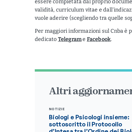
essere completata dal proprio documen
validità, curriculum vitae e dall’indica
vuole aderire (scegliendo tra quelle so
Per maggiori informazioni sul Cnba è po
dedicato
Telegram
e
Facebook
.
Altri aggiornamen
NOTIZIE
Biologi e Psicologi insieme:
sottoscritto il Protocollo
d’Intesa tra l’Ordine dei Bio