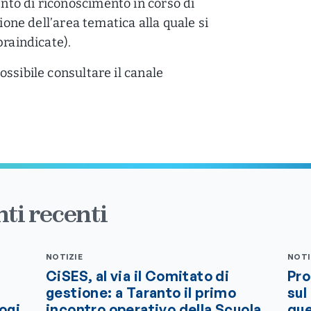
to di riconoscimento in corso di
zione dell’area tematica alla quale si
praindicate).
ssibile consultare il canale
ti recenti
NOTIZIE
NOTI
CiSES, al via il Comitato di
Pro
gestione: a Taranto il primo
sul
logi
incontro operativo della Scuola
que