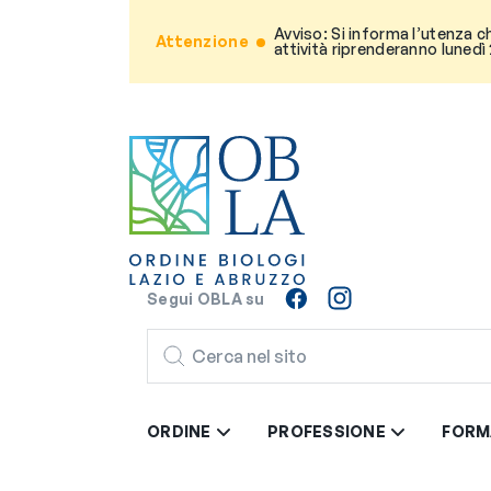
Avviso: Si informa l’utenza c
Attenzione
attività riprenderanno lunedì
Segui OBLA su
CERCA
ORDINE
PROFESSIONE
FORM