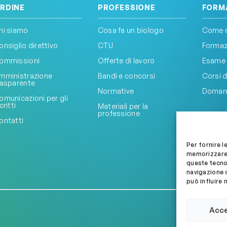
RDINE
PROFESSIONE
FORM
hi siamo
Cosa fa un biologo
Come d
onsiglio direttivo
CTU
Formazi
ommissioni
Offerte di lavoro
Esame 
mministrazione
Bandi e concorsi
Corsi d
rasparente
Normative
Doman
omunicazioni per gli
critti
Materiali per la
professione
ontatti
Per fornire l
memorizzare 
queste tecno
navigazione o
può influire 
Acc