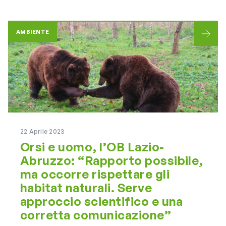
AMBIENTE
22 Aprile 2023
Orsi e uomo, l’OB Lazio-
Abruzzo: “Rapporto possibile,
ma occorre rispettare gli
habitat naturali. Serve
approccio scientifico e una
corretta comunicazione”