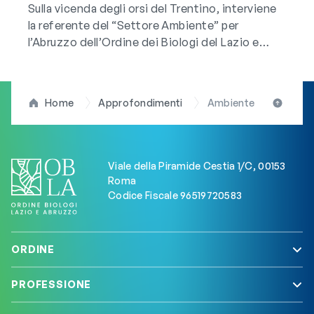
Sulla vicenda degli orsi del Trentino, interviene
la referente del “Settore Ambiente” per
l’Abruzzo dell’Ordine dei Biologi del Lazio e
dell’Abruzzo, dott.ssa Pierlisa Di Felice,
secondo la quale un “rapporto tra orsi e umani”
può essere “possibile” a patto che “si rispettino
Home
Approfondimenti
Ambiente
gli habitat naturali, evitando la
continua pressione antropica sulle aree
naturali e lavorando scientificamente
sull’attuazione…
Viale della Piramide Cestia 1/C, 00153
Roma
Codice Fiscale 96519720583
ORDINE
PROFESSIONE