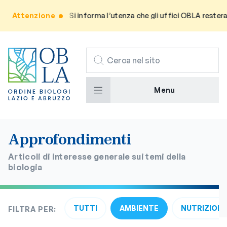
Attenzione
Avviso: Si informa l’utenza che gli uffici OBLA resterann
CERCA
Menu
Approfondimenti
Articoli di interesse generale sui temi della
biologia
TUTTI
AMBIENTE
NUTRIZION
FILTRA PER: