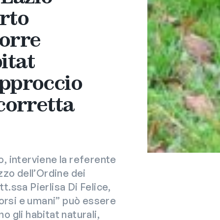
rto
corre
itat
approccio
 corretta
o, interviene la referente
zzo dell’Ordine dei
tt.ssa Pierlisa Di Felice,
 orsi e umani” può essere
o gli habitat naturali,