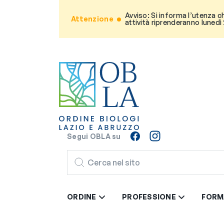
Avviso: Si informa l’utenza c
Attenzione
attività riprenderanno lunedì
Segui OBLA su
CERCA
ORDINE
PROFESSIONE
FORM