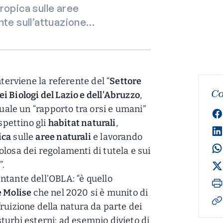
ropica sulle aree
nte sull’attuazione…
interviene la referente del “
Settore
Co
i Biologi del Lazio e dell’Abruzzo
,
quale un “rapporto tra orsi e umani”
ispettino gli
habitat naturali
,
ica
sulle
aree naturali
e lavorando
losa dei regolamenti di tutela e sui
”.
ntante dell’OBLA: “è quello
e Molise
che nel 2020 si è munito di
ruizione della natura da parte dei
disturbi esterni: ad esempio divieto di