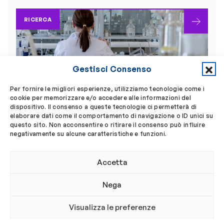
RICERCA
Gestisci Consenso
Per fornire le migliori esperienze, utilizziamo tecnologie come i
cookie per memorizzare e/o accedere alle informazioni del
dispositivo. Il consenso a queste tecnologie ci permetterà di
elaborare dati come il comportamento di navigazione o ID unici su
17 Luglio 2026
questo sito. Non acconsentire o ritirare il consenso può influire
Oli essenziali contro i
negativamente su alcune caratteristiche e funzioni.
batteri: l’Ordine dei Biologi
del Lazio e dell’Abruzzo
Accetta
sostiene la ricerca che
Nega
porta alla nascita
dell’aromatogramma
Visualizza le preferenze
Finanziata una borsa di ricerca dedicata allo