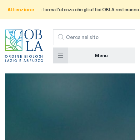
Avviso: Si informa l’utenza che gli uffici OBLA resteranno chiusi
Attenzione
CERCA
Menu