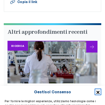
Copia il link
Altri approfondimenti recenti
RICERCA
Gestisci Consenso
17 Luglio 2026
Oli essenziali contro i
Per fornire le migliori esperienze, utilizziamo tecnologie come i