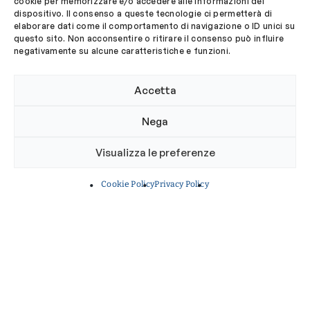
batteri: l’Ordine dei Biologi
cookie per memorizzare e/o accedere alle informazioni del
dispositivo. Il consenso a queste tecnologie ci permetterà di
del Lazio e dell’Abruzzo
elaborare dati come il comportamento di navigazione o ID unici su
sostiene la ricerca che
questo sito. Non acconsentire o ritirare il consenso può influire
negativamente su alcune caratteristiche e funzioni.
porta alla nascita
dell’aromatogramma
Accetta
Finanziata una borsa di ricerca dedicata allo
sviluppo del progetto realizzato con il
Nega
contributo dell'Università Cattolica del
Sacro Cuore
Visualizza le preferenze
RICERCA
Cookie Policy
Privacy Policy