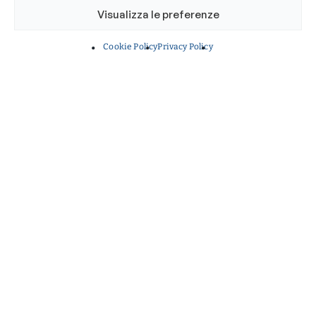
Visualizza le preferenze
Cookie Policy
Privacy Policy
17 Luglio 2026
Oli essenziali contro i
batteri: l’Ordine dei Biologi
del Lazio e dell’Abruzzo
sostiene la ricerca che
porta alla nascita
dell’aromatogramma
Finanziata una borsa di ricerca dedicata allo
sviluppo del progetto realizzato con il
contributo dell'Università Cattolica del
Sacro Cuore
RICERCA