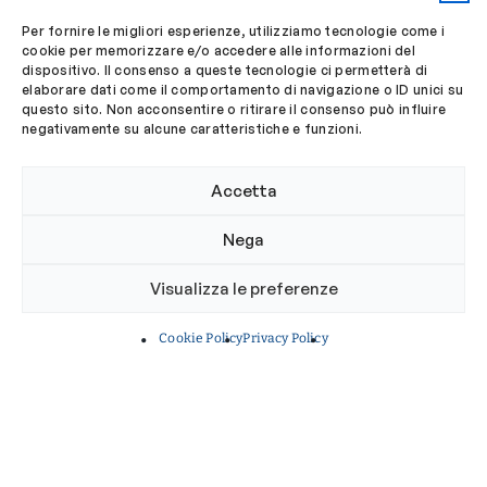
17 Luglio 2026
Per fornire le migliori esperienze, utilizziamo tecnologie come i
Oli essenziali contro i
cookie per memorizzare e/o accedere alle informazioni del
batteri: l’Ordine dei Biologi
dispositivo. Il consenso a queste tecnologie ci permetterà di
elaborare dati come il comportamento di navigazione o ID unici su
del Lazio e dell’Abruzzo
questo sito. Non acconsentire o ritirare il consenso può influire
sostiene la ricerca che
negativamente su alcune caratteristiche e funzioni.
porta alla nascita
dell’aromatogramma
Accetta
Finanziata una borsa di ricerca dedicata allo
Nega
sviluppo del progetto realizzato con il
contributo dell'Università Cattolica del
Visualizza le preferenze
Sacro Cuore
Cookie Policy
Privacy Policy
RICERCA