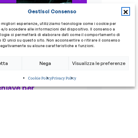
Gestisci Consenso
e migliori esperienze, utilizziamo tecnologie come i cookie per
e/o accedere alle informazioni del dispositivo. Il consenso a
logie ci permetterà di elaborare dati come il comportamento di
 ID unici su questo sito. Non acconsentire o ritirare il consenso
negativamente su alcune caratteristiche e funzioni.
etta
Nega
Visualizza le preferenze
 Luglio 2026
Dal MIT una nuova
Cookie Policy
Privacy Policy
chiave per
comprendere
l’espressione genica:
il ruolo del movimento
della cromatina
razie a una tecnica di