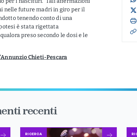
io per i nascituri. Tali affermazioni
nelle future madri in giro per il
ndotto tenendo conto di una
potesi è stata rigettata
qualora preso secondo le dosi e le
 d’Annunzio Chieti-Pescara
enti recenti
RICERCA
RI