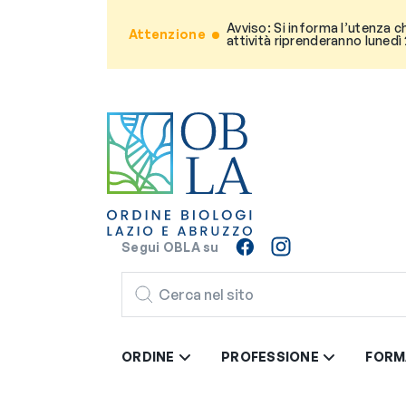
Avviso: Si informa l’utenza c
Attenzione
attività riprenderanno lunedì
Segui OBLA su
CERCA
ORDINE
PROFESSIONE
FORM