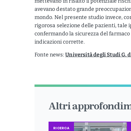
mettevano in risalto il potenziale risch
avevano destato grande preoccupazioni 
mondo. Nel presente studio invece, co
rigorosa selezione delle pazienti, tale i
confermando la sicurezza del farmaco 
indicazioni corrette.
Fonte news:
Università degli Studi G.
Altri approfondim
RICERCA