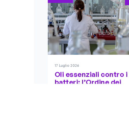
17 Luglio 2026
Oli essenziali contro i
batteri: l’Ordine dei
Biologi del Lazio e
dell’Abruzzo sostien
la ricerca che porta
alla nascita
dell’aromatogramma