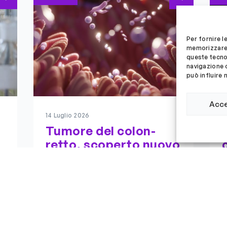
Per fornire l
memorizzare 
queste tecno
navigazione o
può influire 
Acc
14 Luglio 2026
2
Tumore del colon-
retto, scoperto nuovo
legame tra patrimonio
e
genetico e microbiota
intestinale
Studio internazionale mette in luce
un'interazione finora sconosciuta
G
che potrebbe aprire nuove